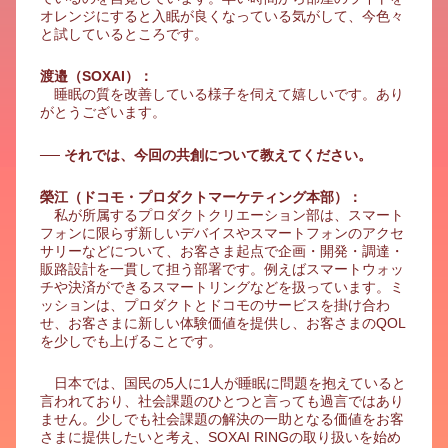
オレンジにすると入眠が良くなっている気がして、今色々
と試しているところです。
渡邉（SOXAI）：
睡眠の質を改善している様子を伺えて嬉しいです。あり
がとうございます。
── それでは、今回の共創について教えてください。
榮江（ドコモ・プロダクトマーケティング本部）：
私が所属するプロダクトクリエーション部は、スマート
フォンに限らず新しいデバイスやスマートフォンのアクセ
サリーなどについて、お客さま起点で企画・開発・調達・
販路設計を一貫して担う部署です。例えばスマートウォッ
チや決済ができるスマートリングなどを扱っています。ミ
ッションは、プロダクトとドコモのサービスを掛け合わ
せ、お客さまに新しい体験価値を提供し、お客さまのQOL
を少しでも上げることです。
日本では、国民の5人に1人が睡眠に問題を抱えていると
言われており、社会課題のひとつと言っても過言ではあり
ません。少しでも社会課題の解決の一助となる価値をお客
さまに提供したいと考え、SOXAI RINGの取り扱いを始め