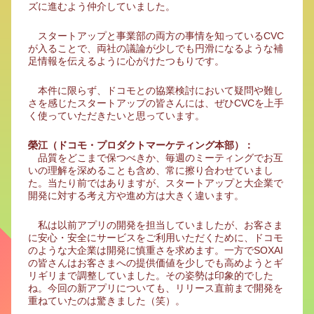
ズに進むよう仲介していました。
スタートアップと事業部の両方の事情を知っているCVC
が入ることで、両社の議論が少しでも円滑になるような補
足情報を伝えるように心がけたつもりです。
本件に限らず、ドコモとの協業検討において疑問や難し
さを感じたスタートアップの皆さんには、ぜひCVCを上手
く使っていただきたいと思っています。
榮江（ドコモ・プロダクトマーケティング本部）：
品質をどこまで保つべきか、毎週のミーティングでお互
いの理解を深めることも含め、常に擦り合わせていまし
た。当たり前ではありますが、スタートアップと大企業で
開発に対する考え方や進め方は大きく違います。
私は以前アプリの開発を担当していましたが、お客さま
に安心・安全にサービスをご利用いただくために、ドコモ
のような大企業は開発に慎重さを求めます。一方でSOXAI
の皆さんはお客さまへの提供価値を少しでも高めようとギ
リギリまで調整していました。その姿勢は印象的でした
ね。今回の新アプリについても、リリース直前まで開発を
重ねていたのは驚きました（笑）。