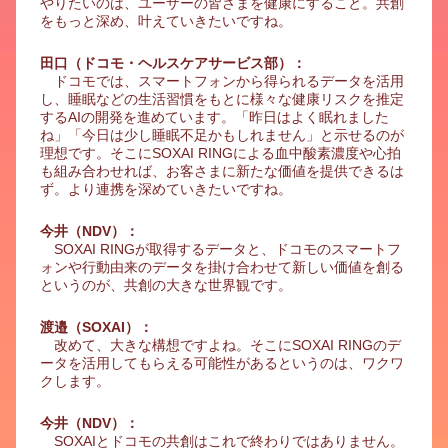
やりたいのは、ユーザーの皆さまを健康にすること。共創
をもっと深め、叶えていきたいですね。
田口（ドコモ・ヘルスケアサービス部）：
ドコモでは、スマートフォンから得られるデータを活用
し、睡眠などの生活習慣をもとに様々な健康リスクを推定
するAIの開発を進めています。「昨日はよく眠れました
ね」「今日は少し睡眠不足かもしれません」と示せるのが
理想です。そこにSOXAI RINGによる血中酸素濃度や心拍
も組み合わせれば、お客さまに新たな価値を提供できるは
ず。より連携を深めていきたいですね。
今井（NDV）：
SOXAI RINGが取得するデータと、ドコモのスマートフ
ォンや行動由来のデータを掛け合わせて新しい価値を創る
というのが、共創の大きな世界観です。
渡邉（SOXAI）：
改めて、大きな構想ですよね。そこにSOXAI RINGのデ
ータを活用してもらえる可能性があるというのは、ワクワ
クします。
今井（NDV）：
SOXAIとドコモの共創はこれで終わりではありません。