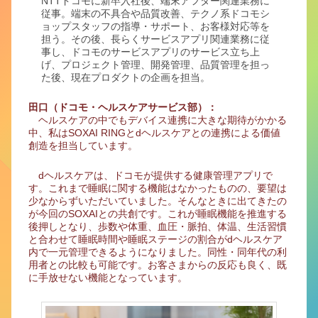
NTTドコモに新卒入社後、端末アフター関連業務に
従事。端末の不具合や品質改善、テクノ系ドコモシ
ョップスタッフの指導・サポート、お客様対応等を
担う。その後、長らくサービスアプリ関連業務に従
事し、ドコモのサービスアプリのサービス立ち上
げ、プロジェクト管理、開発管理、品質管理を担っ
た後、現在プロダクトの企画を担当。
田口（ドコモ・ヘルスケアサービス部）：
ヘルスケアの中でもデバイス連携に大きな期待がかかる
中、私はSOXAI RINGとdヘルスケアとの連携による価値
創造を担当しています。
dヘルスケアは、ドコモが提供する健康管理アプリで
す。これまで睡眠に関する機能はなかったものの、要望は
少なからずいただいていました。そんなときに出てきたの
が今回のSOXAIとの共創です。これが睡眠機能を推進する
後押しとなり、歩数や体重、血圧・脈拍、体温、生活習慣
と合わせて睡眠時間や睡眠ステージの割合がdヘルスケア
内で一元管理できるようになりました。同性・同年代の利
用者との⽐較も可能です。お客さまからの反応も良く、既
に手放せない機能となっています。