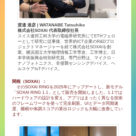
渡邉 達彦 | WATANABE Tatsuhiko
株式会社SOXAI 代表取締役社長
スイス連邦工科大学の電磁界研究所にてETHフェロ
ーとして研究に従事後、世界的ICT企業のR&Dプロ
ジェクトマネージャーを経て株式会社SOXAIを創
業。横浜国立大学物理情報工学専攻、工学博士。日
本学術振興会特別研究員。専門分野は、マイクロ・
ナノフォトニクス、非侵襲センシングデバイス、ヘ
ルスケアIoTデバイス。
関根（SOXAI）：
そのSOXAI RINGを2025年にアップデートし、新モデル
「SOXAI RING 1.1」として販売を開始しました。1.1では
ハードウェアの設計を変え、アプリはまったく異なる技術
のフレームワークを使って完全刷新。UIとデータ同期速
度、睡眠や体調スコアの算出ロジックも大幅に改善してい
ます。