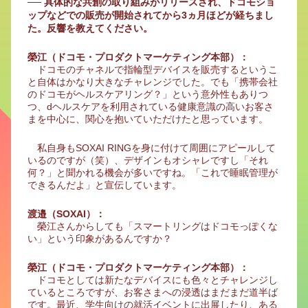
── 具体的な共創の取り組みがリリースされ、ドコモショ
ップなどでの販売が開始されてから3ヵ月ほどが経ちまし
た。反響を教えてください。
榮江（ドコモ・プロダクトマーケティング本部）：
ドコモのチャネルで指輪型デバイスを販売するというこ
と自体はかなり大きなチャレンジでした。でも「携帯会社
のドコモがヘルスケアリング？」という意外性もありつ
つ、dヘルスケアを利用されている健康意識の高いお客さ
まを中心に、関心を抱いていただけたと思っています。
私自身もSOXAI RINGを身に付けて周囲にアピールして
いるのですが（笑）、デザインもオシャレですし「それ
何？」と聞かれる機会が多いですね。「これで睡眠管理が
できるんだよ」と宣伝しています。
渡邉（SOXAI）：
榮江さんからしても「スマートリングはドコモっぽくな
い」という印象があるんですか？
榮江（ドコモ・プロダクトマーケティング本部）：
ドコモとしては新たなデバイスにも色々とチャレンジし
ているところですが、お客さまへの浸透はまだまだ道半ば
です。最近、学生向けの就活イベントに出展したり、ある