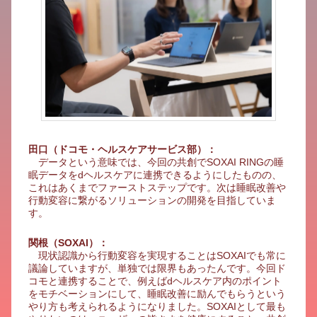
田口（ドコモ・ヘルスケアサービス部）：
データという意味では、今回の共創でSOXAI RINGの睡
眠データをdヘルスケアに連携できるようにしたものの、
これはあくまでファーストステップです。次は睡眠改善や
行動変容に繋がるソリューションの開発を目指していま
す。
関根（SOXAI）：
現状認識から行動変容を実現することはSOXAIでも常に
議論していますが、単独では限界もあったんです。今回ド
コモと連携することで、例えばdヘルスケア内のポイント
をモチベーションにして、睡眠改善に励んでもらうという
やり方も考えられるようになりました。SOXAIとして最も