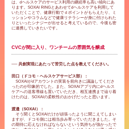
は、dヘルスケアのサービス利用の継続率も高い傾向にあ
ります。SOXAI RINGとあわせてdヘルスケアを利用して
いただくことで、健康行動でｄポイントがもらえたり、ミ
ッションやコラムなどで健康リテラシーが身に付けられた
りといったシナジーが出せると考えているので、今後も密
に連携していきたいです。
CVCが間に入り、ワンチームの雰囲気を醸成
── 共創実現にあたって苦労した点を教えてください。
田口（ドコモ・ヘルスケアサービス部）：
SOXAIがdアカウントの実装を前向きに議論してくださ
ったのが印象的でした。また、SOXAIアプリ内にdヘルス
ケアへの送客導線も置いていただき、相互連携まで辿り着
けたのは、SOXAIの柔軟性のおかげだったと思います。
渡邉（SOXAI）：
そう聞くとSOXAIだけが頑張ったように聞こえてしまい
ますが、ドコモ側には相当歩み寄っていただきました。そ
の期待に応えなければならないという気持ちが強かったで