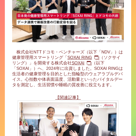
株式会社NTTドコモ・ベンチャーズ（以下「NDV」）は
健康管理用スマートリング「
SOXAI RING
（ソクサイ
リング）」を開発する株式会社
SOXAI
（以下
「SOXAI」）へ、2024年に出資しました。SOXAI RINGは
生活者の健康管理を目的とした指輪型のウェアラブルデバ
イス。心拍数や体表面温度、活動量といったバイタルデー
タを測定し、生活習慣や睡眠の質改善に役立ちます。
【関連記事】