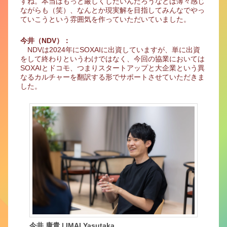
すね。本当はもっと厳しくしたいんだろうなとは薄々感じ
ながらも（笑）、なんとか現実解を目指してみんなでやっ
ていこうという雰囲気を作っていただいていました。
今井（NDV）：
NDVは2024年にSOXAIに出資していますが、単に出資
をして終わりというわけではなく、今回の協業においては
SOXAIとドコモ、つまりスタートアップと大企業という異
なるカルチャーを翻訳する形でサポートさせていただきま
した。
今井 康貴 | IMAI Yasutaka