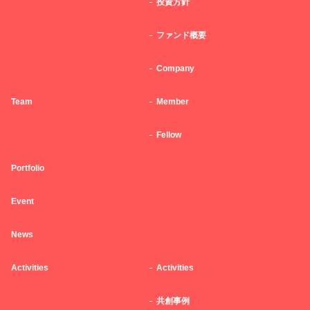
投資方針
ファンド概要
Company
Team
Member
Fellow
Portfolio
Event
News
Activities
Activities
共創事例