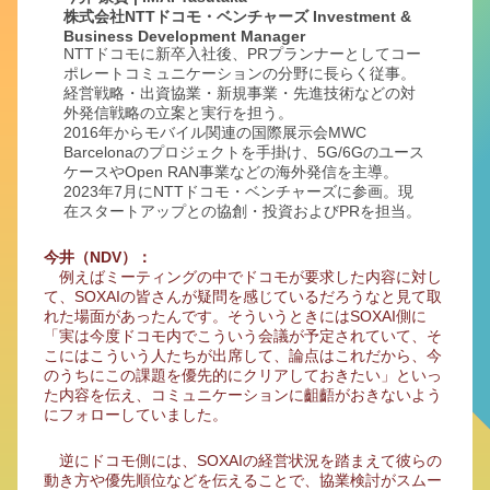
株式会社NTTドコモ・ベンチャーズ Investment &
Business Development Manager
NTTドコモに新卒入社後、PRプランナーとしてコー
ポレートコミュニケーションの分野に長らく従事。
経営戦略・出資協業・新規事業・先進技術などの対
外発信戦略の立案と実行を担う。
2016年からモバイル関連の国際展示会MWC
Barcelonaのプロジェクトを手掛け、5G/6Gのユース
ケースやOpen RAN事業などの海外発信を主導。
2023年7月にNTTドコモ・ベンチャーズに参画。現
在スタートアップとの協創・投資およびPRを担当。
今井（NDV）：
例えばミーティングの中でドコモが要求した内容に対し
て、SOXAIの皆さんが疑問を感じているだろうなと見て取
れた場面があったんです。そういうときにはSOXAI側に
「実は今度ドコモ内でこういう会議が予定されていて、そ
こにはこういう人たちが出席して、論点はこれだから、今
のうちにこの課題を優先的にクリアしておきたい」といっ
た内容を伝え、コミュニケーションに齟齬がおきないよう
にフォローしていました。
逆にドコモ側には、SOXAIの経営状況を踏まえて彼らの
動き方や優先順位などを伝えることで、協業検討がスムー