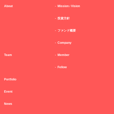
About
Mission
Vision
/
投資方針
ファンド概要
Company
Team
Member
Fellow
Portfolio
Event
News