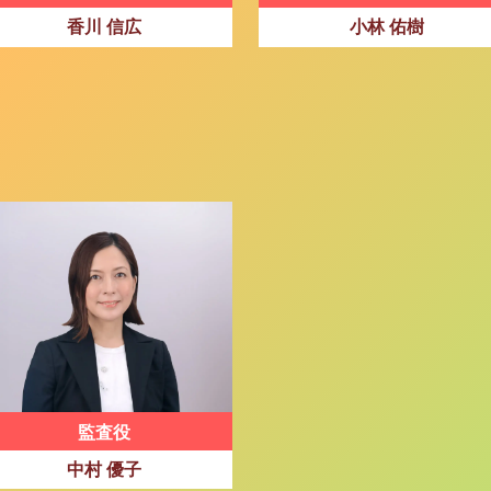
香川 信広
小林 佑樹
監査役
中村 優子