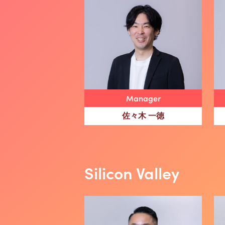
Manager
佐々木 一徳
Silicon Valley