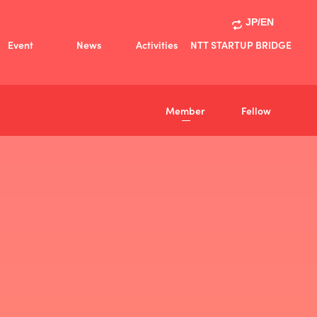
JP/EN
Event
News
Activities
NTT STARTUP BRIDGE
Activities
共創事例
Member
Fellow