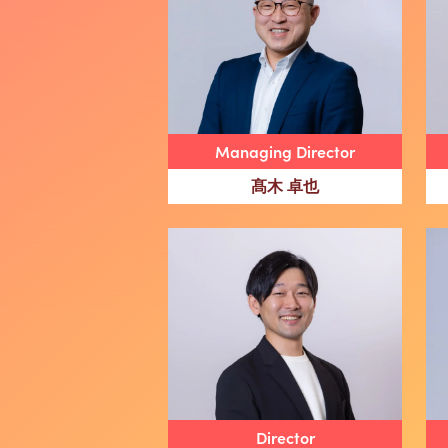
Managing Director
髙木 卓也
Director