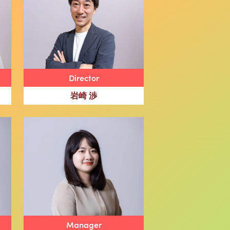
Director
岩崎 渉
Manager