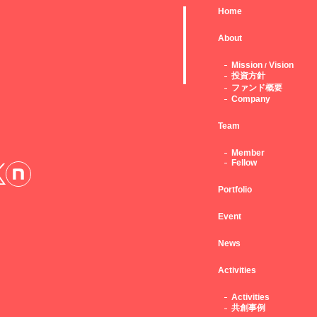
Home
About
Mission
Vision
/
投資方針
ファンド概要
Company
Team
Member
Fellow
Portfolio
Event
News
Activities
Activities
共創事例