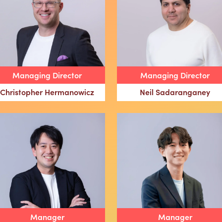
Managing Director
Managing Director
Christopher Hermanowicz
Neil Sadaranganey
Manager
Manager