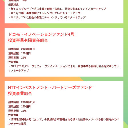
運用期間 10年
投資対象
・新ドコモグループと共に事業を創造・加速し、社会を変革していくスタートアップ
・新たな市場・事業領域にチャレンジしているスタートアップ
・サステナブルな社会の創造にチャレンジしているスタートアップ
ドコモ・イノベーションファンド4号
投資事業有限責任組合
組成時期 2026年01月
運用総額 150億円
運用期間 10年
投資対象
・NTTドコモグループとのオープンイノベーションにより、新規事業を創出し社会を変革してい
くスタートアップ
NTTインベストメント・パートナーズファンド
投資事業組合
組成時期 2008年03月
運用総額 150億円
運用期間 10年
投資対象
・情報通信関連分野において、今後成長が有望視される様々な技術やノウハウを持つ国内外のベ
ンチャー企業等