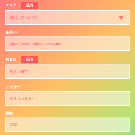
エリア
必須
企業HP
お名前
必須
フリガナ
役職