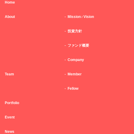
Home
About
Mission
Vision
/
投資方針
ファンド概要
Company
Team
Member
Fellow
Portfolio
Event
News