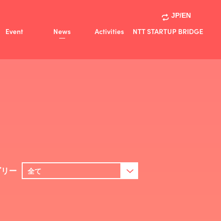
JP/EN
Event
News
Activities
NTT STARTUP BRIDGE
Activities
共創事例
ゴリー
全て