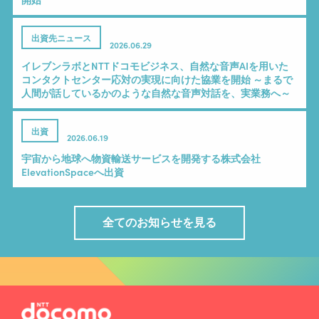
出資先ニュース
2026.06.29
イレブンラボとNTTドコモビジネス、自然な音声AIを用いた
コンタクトセンター応対の実現に向けた協業を開始 ～まるで
人間が話しているかのような自然な音声対話を、実業務へ～
出資
2026.06.19
宇宙から地球へ物資輸送サービスを開発する株式会社
ElevationSpaceへ出資
全てのお知らせを見る