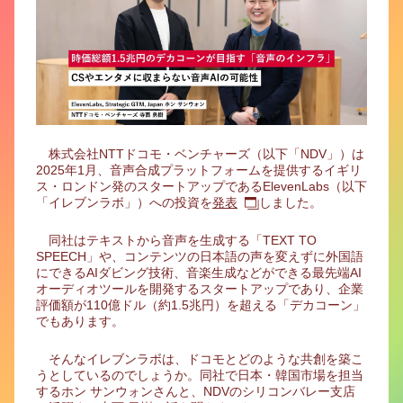
株式会社NTTドコモ・ベンチャーズ（以下「NDV」）は
2025年1月、音声合成プラットフォームを提供するイギリ
ス・ロンドン発のスタートアップであるElevenLabs（以下
「イレブンラボ」）への投資を
発表
しました。
同社はテキストから音声を生成する「TEXT TO
SPEECH」や、コンテンツの日本語の声を変えずに外国語
にできるAIダビング技術、音楽生成などができる最先端AI
オーディオツールを開発するスタートアップであり、企業
評価額が110億ドル（約1.5兆円）を超える「デカコーン」
でもあります。
そんなイレブンラボは、ドコモとどのような共創を築こ
うとしているのでしょうか。同社で日本・韓国市場を担当
するホン サンウォンさんと、NDVのシリコンバレー支店