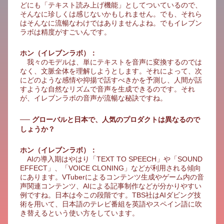
どにも「テキスト読み上げ機能」としてついているので、
そんなに珍しくは感じないかもしれません。でも、それら
はそんなに流暢なわけではありませんよね。でもイレブン
ラボは精度がすごいんです。
ホン（イレブンラボ）：
我々のモデルは、単にテキストを音声に変換するのでは
なく、文脈全体を理解しようとします。それによって、次
にどのような感情や抑揚で話すべきかを予測し、人間が話
すような自然なリズムで音声を生成できるのです。それ
が、イレブンラボの音声が流暢な秘訣ですね。
── グローバルと日本で、人気のプロダクトは異なるので
しょうか？
ホン（イレブンラボ）：
AIの導入期はやはり「TEXT TO SPEECH」や「SOUND
EFFECT」、「VOICE CLONING」などが利用される傾向
にあります。VTuberによるコンテンツ生成やゲーム内の音
声関連コンテンツ、AIによる記事制作などが分かりやすい
例ですね。日本は今この段階です。TBS社はAIダビング技
術を用いて、日本語のテレビ番組を英語やスペイン語に吹
き替えるという使い方をしています。