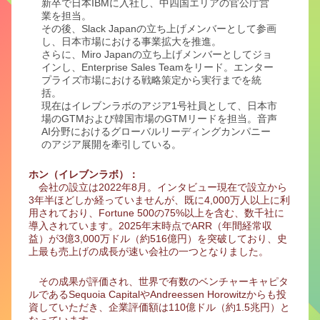
新卒で日本IBMに入社し、中四国エリアの官公庁営
業を担当。
その後、Slack Japanの立ち上げメンバーとして参画
し、日本市場における事業拡大を推進。
さらに、Miro Japanの立ち上げメンバーとしてジョ
インし、Enterprise Sales Teamをリード。エンター
プライズ市場における戦略策定から実行までを統
括。
現在はイレブンラボのアジア1号社員として、日本市
場のGTMおよび韓国市場のGTMリードを担当。音声
AI分野におけるグローバルリーディングカンパニー
のアジア展開を牽引している。
ホン（イレブンラボ）：
会社の設立は2022年8月。インタビュー現在で設立から
3年半ほどしか経っていませんが、既に4,000万人以上に利
用されており、Fortune 500の75%以上を含む、数千社に
導入されています。2025年末時点でARR（年間経常収
益）が3億3,000万ドル（約516億円）を突破しており、史
上最も売上げの成長が速い会社の一つとなりました。
その成果が評価され、世界で有数のベンチャーキャピタ
ルであるSequoia CapitalやAndreessen Horowitzからも投
資していただき、企業評価額は110億ドル（約1.5兆円）と
なっています。