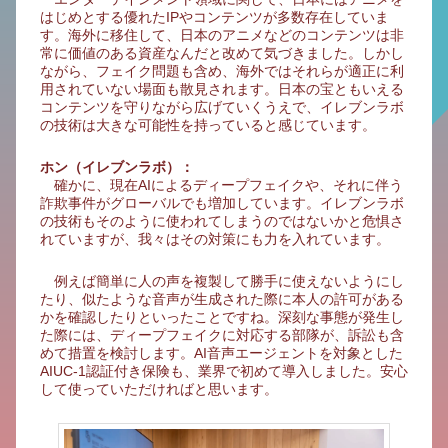
はじめとする優れたIPやコンテンツが多数存在していま
す。海外に移住して、日本のアニメなどのコンテンツは非
常に価値のある資産なんだと改めて気づきました。しかし
ながら、フェイク問題も含め、海外ではそれらが適正に利
用されていない場面も散見されます。日本の宝ともいえる
コンテンツを守りながら広げていくうえで、イレブンラボ
の技術は大きな可能性を持っていると感じています。
ホン（イレブンラボ）：
確かに、現在AIによるディープフェイクや、それに伴う
詐欺事件がグローバルでも増加しています。イレブンラボ
の技術もそのように使われてしまうのではないかと危惧さ
れていますが、我々はその対策にも力を入れています。
例えば簡単に人の声を複製して勝手に使えないようにし
たり、似たような音声が生成された際に本人の許可がある
かを確認したりといったことですね。深刻な事態が発生し
た際には、ディープフェイクに対応する部隊が、訴訟も含
めて措置を検討します。AI音声エージェントを対象とした
AIUC-1認証付き保険も、業界で初めて導入しました。安心
して使っていただければと思います。