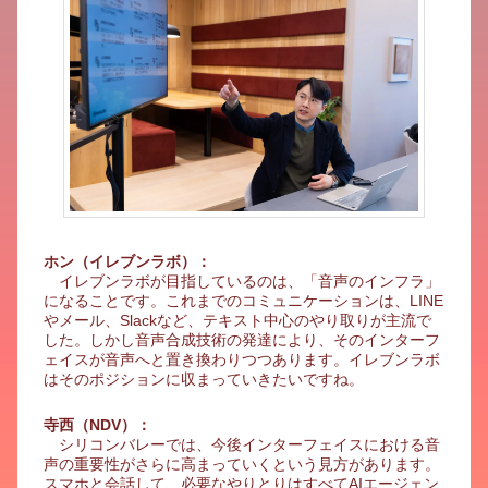
ホン（イレブンラボ）：
イレブンラボが目指しているのは、「音声のインフラ」
になることです。これまでのコミュニケーションは、LINE
やメール、Slackなど、テキスト中心のやり取りが主流で
した。しかし音声合成技術の発達により、そのインターフ
ェイスが音声へと置き換わりつつあります。イレブンラボ
はそのポジションに収まっていきたいですね。
寺西（NDV）：
シリコンバレーでは、今後インターフェイスにおける音
声の重要性がさらに高まっていくという見方があります。
スマホと会話して、必要なやりとりはすべてAIエージェン