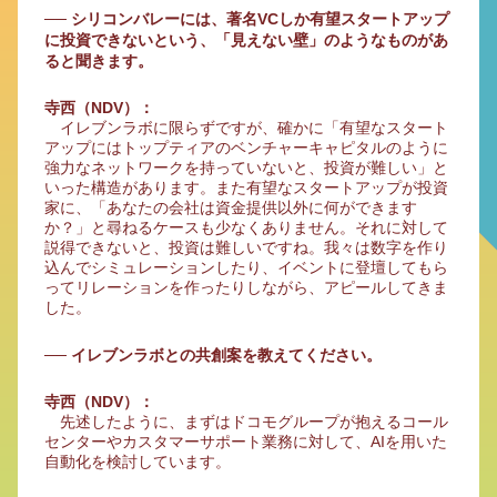
── シリコンバレーには、著名VCしか有望スタートアップ
に投資できないという、「見えない壁」のようなものがあ
ると聞きます。
寺西（NDV）：
イレブンラボに限らずですが、確かに「有望なスタート
アップにはトップティアのベンチャーキャピタルのように
強力なネットワークを持っていないと、投資が難しい」と
いった構造があります。また有望なスタートアップが投資
家に、「あなたの会社は資金提供以外に何ができます
か？」と尋ねるケースも少なくありません。それに対して
説得できないと、投資は難しいですね。我々は数字を作り
込んでシミュレーションしたり、イベントに登壇してもら
ってリレーションを作ったりしながら、アピールしてきま
した。
── イレブンラボとの共創案を教えてください。
寺西（NDV）：
先述したように、まずはドコモグループが抱えるコール
センターやカスタマーサポート業務に対して、AIを用いた
自動化を検討しています。