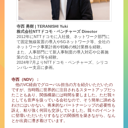
寺西 勇樹 | TERANISHI Yuki
株式会社NTTドコモ・ベンチャーズ Director
2012年にNTTドコモに入社後、ネットワーク部門に
て固定無線装置の導入や5Gネットワーク等、全社の
ネットワーク事業計画や戦略の検討業務を経験。
また、人事部門にて新人事制度の導入対応や公募施
策の立ち上げ等を経験。
2024年7月よりNTTドコモ・ベンチャーズ、シリコ
ンバレー支店に参画。
寺西（NDV）：
他のVC経由でグローバル担当の方を紹介いただいたの
ですが、当時既に世界的に注目されるスタートアップだっ
たこともあり、関係構築には時間を要しました。ただ我々
としても音声を扱っている会社なので、そう簡単に諦める
わけにはいかない。将来的なパートナーシップの必要性も
訴え、粘り強く何回も交渉していました。我々のイベント
に登壇いただいたりするなどの関係性を築きながら、なん
とか出資に漕ぎ着けています。