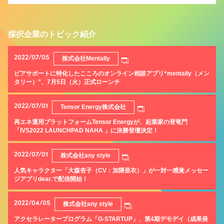
採択企業のトピック紹介
2022/07/05
株式会社Mentally
ピアサポートに特化したこころのオンライン相談アプリ“mentally（メン
タリー）”、7月5日（火）正式ローンチ
2022/07/01
Tensor Energy株式会社
再エネ運用プラットフォームTensor Energyが、起業家の登竜門
「IVS2022 LAUNCHPAD NAHA 」に決勝登壇決定！
2022/07/01
株式会社any style
人気キャラクター「大森杏子（CV：加隈亜衣）」が一対一感覚メッセー
ジアプリdear.で配信開始！
2022/04/05
株式会社any style
アクセラレータープログラム「G-STARTUP」、第4期デモデイ（成果発