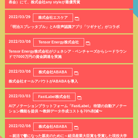
表会）にて、株式会社any styleが最優秀賞
2022/03/29
株式会社エスケア
「明治スプレッタブル」とAI音声認識アプリ「ツギナビ」がコラボ
2022/03/08
Tensor Energy株式会社
Tensor Energy株式会社がジェネシア・ベンチャーズからシードラウン
ドで7000万円の資金調達を実施
2022/03/08
株式会社ABABA
株式会社オールアバウトがABABAを導入
2022/03/03
FastLabel株式会社
AIアノテーションプラットフォーム「FastLabel」 待望の自動アノテー
ション機能を提供 〜教師データ作成コストを70%削減〜
2022/02/08
株式会社ABABA
～就活で鬱になった親友のために～経済産業大臣賞を受賞した現役大学