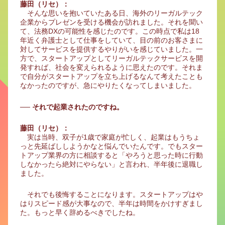
藤田（リセ）：
そんな思いを抱いていたある日、海外のリーガルテック
企業からプレゼンを受ける機会が訪れました。それを聞い
て、法務DXの可能性を感じたのです。この時点で私は18
年近く弁護士として仕事をしていて、目の前のお客さまに
対してサービスを提供するやりがいを感じていました。一
方で、スタートアップとしてリーガルテックサービスを開
発すれば、社会を変えられるように思えたのです。それま
で自分がスタートアップを立ち上げるなんて考えたことも
なかったのですが、急にやりたくなってしまいました。
── それで起業されたのですね。
藤田（リセ）：
実は当時、双子が1歳で家庭が忙しく、起業はもうちょ
っと先延ばししようかなと悩んでいたんです。でもスター
トアップ業界の方に相談すると「やろうと思った時に行動
しなかったら絶対にやらない」と言われ、半年後に退職し
ました。
それでも後悔することになります。スタートアップはや
はりスピード感が大事なので、半年は時間をかけすぎまし
た。もっと早く辞めるべきでしたね。