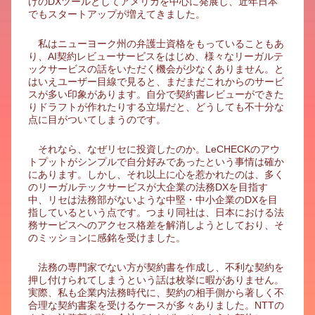
けのDXツールとしてアメリカを中心に発展し、近年日本
でもスタートアップが増えてきました。
私はニューヨーク州の弁護士資格をもっていることもあ
り、AI契約レビューサービスをはじめ、様々なリーガルテ
ックサービスの話をいただく機会が少なくありません。と
はいえユーザー目線で見ると、まだまだこれからのサービ
スが多い印象があります。自分で契約書レビューができた
りドラフトが作れたりする立場だと、どうしても不十分な
点に目がついてしまうのです。
それなら、なぜリセに投資したのか。LeCHECKのアウ
トプットがシンプルで自分好みであったという事情は確か
にあります。しかし、それ以上に心を惹かれたのは、多く
のリーガルテックサービスが大企業の法務DXを目指す
中、リセは法務部がないような中堅・中小企業のDXを目
指しているという点です。つまり同社は、日本における法
務サービスへのアクセス格差を解消しようとしており、そ
のミッションに感銘を受けました。
法務の専門家でない方が契約書を作成し、不利な契約を
押し付けられてしまうという話は枚挙に暇がありません。
実際、私も企業内法務時代に、契約の相手側から著しく不
合理な契約書案を受けるケースが多々ありました。NTTの