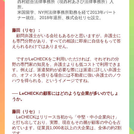
西村総合法律事務所（現西村あさひ法律事務所）入
所。
米国留学、NY州法律事務所勤務を経て2013年パート
ナー就任。 2018年退所、株式会社リセ設立。
藤田（リセ）：
顧問弁護士がいる会社もあるかと思いますが、弁護士に
も専門分野があり、すべての相談に即座に自信をもって答
えられるわけではありません。
ですがLeCHECKをご利用いただければ、それぞれの分
野の専門家の知見を、弁護士よりも低コストで利用できま
す。例えば、派遣契約が必要な際には派遣に詳しい弁護士
の、オフィスを借りる場合には不動産に強い弁護士のノウ
ハウを得られる、というイメージですね。
── LeCHECKの顧客にはどのような企業が多いのでしょ
うか。
藤田（リセ）：
LeCHECKはリリース当初から「中堅・中小企業向け」
と打ち出しており、実際、現在もその層が顧客の中心を占
めています。従業員1,000名以上の大企業は、全体の約2割
です。