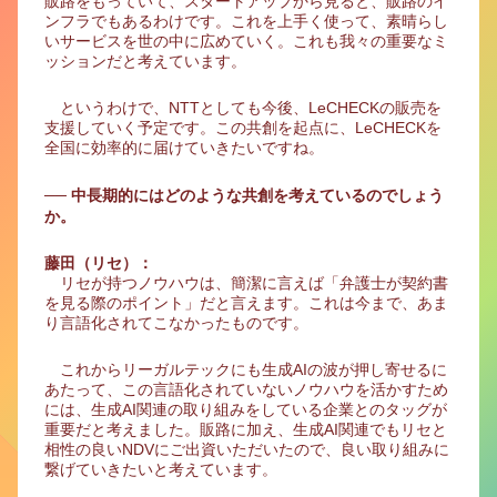
販路をもっていて、スタートアップから見ると、販路のイ
ンフラでもあるわけです。これを上手く使って、素晴らし
いサービスを世の中に広めていく。これも我々の重要なミ
ッションだと考えています。
というわけで、NTTとしても今後、LeCHECKの販売を
支援していく予定です。この共創を起点に、LeCHECKを
全国に効率的に届けていきたいですね。
── 中長期的にはどのような共創を考えているのでしょう
か。
藤田（リセ）：
リセが持つノウハウは、簡潔に言えば「弁護士が契約書
を見る際のポイント」だと言えます。これは今まで、あま
り言語化されてこなかったものです。
これからリーガルテックにも生成AIの波が押し寄せるに
あたって、この言語化されていないノウハウを活かすため
には、生成AI関連の取り組みをしている企業とのタッグが
重要だと考えました。販路に加え、生成AI関連でもリセと
相性の良いNDVにご出資いただいたので、良い取り組みに
繋げていきたいと考えています。