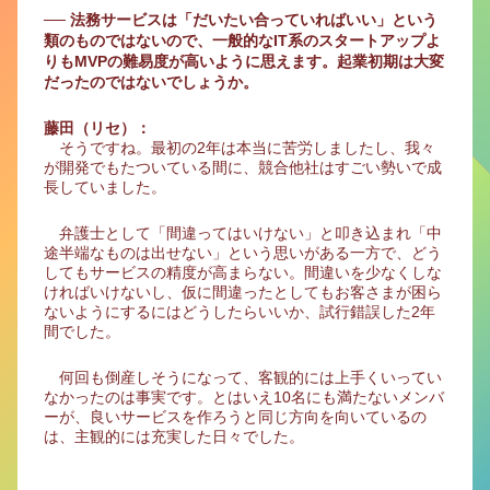
── 法務サービスは「だいたい合っていればいい」という
類のものではないので、一般的なIT系のスタートアップよ
りもMVPの難易度が高いように思えます。起業初期は大変
だったのではないでしょうか。
藤田（リセ）：
そうですね。最初の2年は本当に苦労しましたし、我々
が開発でもたついている間に、競合他社はすごい勢いで成
長していました。
弁護士として「間違ってはいけない」と叩き込まれ「中
途半端なものは出せない」という思いがある一方で、どう
してもサービスの精度が高まらない。間違いを少なくしな
ければいけないし、仮に間違ったとしてもお客さまが困ら
ないようにするにはどうしたらいいか、試行錯誤した2年
間でした。
何回も倒産しそうになって、客観的には上手くいってい
なかったのは事実です。とはいえ10名にも満たないメンバ
ーが、良いサービスを作ろうと同じ方向を向いているの
は、主観的には充実した日々でした。