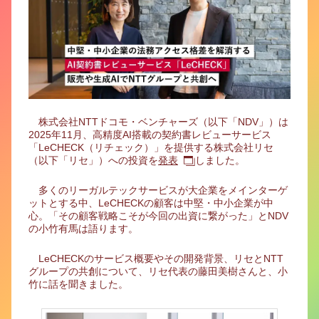
株式会社NTTドコモ・ベンチャーズ（以下「NDV」）は
2025年11月、高精度AI搭載の契約書レビューサービス
「LeCHECK（リチェック）」を提供する株式会社リセ
（以下「リセ」）への投資を
発表
しました。
多くのリーガルテックサービスが大企業をメインターゲ
ットとする中、LeCHECKの顧客は中堅・中小企業が中
心。「その顧客戦略こそが今回の出資に繋がった」とNDV
の小竹有馬は語ります。
LeCHECKのサービス概要やその開発背景、リセとNTT
グループの共創について、リセ代表の藤田美樹さんと、小
竹に話を聞きました。