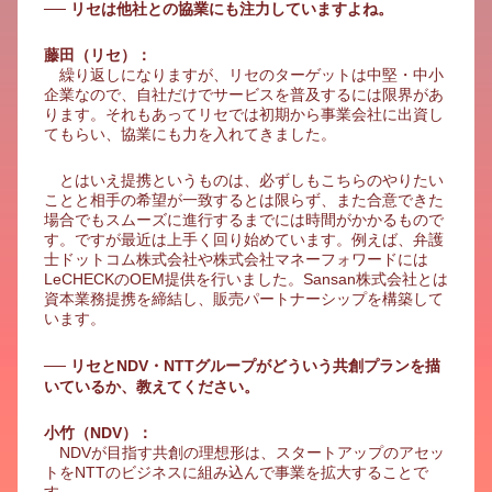
── リセは他社との協業にも注力していますよね。
藤田（リセ）：
繰り返しになりますが、リセのターゲットは中堅・中小
企業なので、自社だけでサービスを普及するには限界があ
ります。それもあってリセでは初期から事業会社に出資し
てもらい、協業にも力を入れてきました。
とはいえ提携というものは、必ずしもこちらのやりたい
ことと相手の希望が一致するとは限らず、また合意できた
場合でもスムーズに進行するまでには時間がかかるもので
す。ですが最近は上手く回り始めています。例えば、弁護
士ドットコム株式会社や株式会社マネーフォワードには
LeCHECKのOEM提供を行いました。Sansan株式会社とは
資本業務提携を締結し、販売パートナーシップを構築して
います。
── リセとNDV・NTTグループがどういう共創プランを描
いているか、教えてください。
小竹（NDV）：
NDVが目指す共創の理想形は、スタートアップのアセッ
トをNTTのビジネスに組み込んで事業を拡大することで
す。