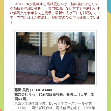
LeCHECKが搭載する高精度なAIは、契約書に潜むリス
ク箇所を詳細に分析し、専門知識がない方でも理解しやす
い解説文や参考条文を提示。最新の法改正にも対応してい
て、専門弁護士が作成した契約書のひな型も提供していま
す。
藤田 美樹 | FUJITA Miki
株式会社リセ 代表取締役社長、弁護士（日本・米
国NY州）
東京大学法学部卒業、Duke大学ロースクール卒業
（LLM）、司法試験合格、司法修習を経て、2001年