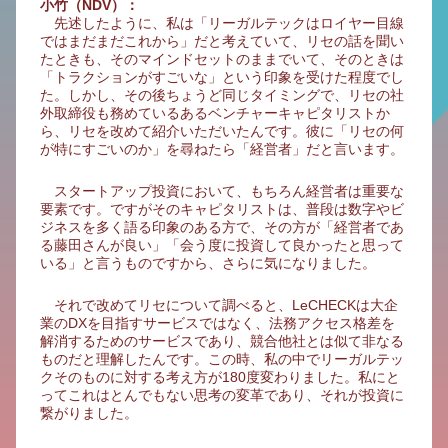
小竹（NDV）：
先述したように、私は「リーガルテックはロイヤー目線
ではまだまだこれから」だと考えていて、リセの話を聞い
たときも、そのマインドセットのままでいて、そのときは
「トラクションがすごいな」という印象を受けた程度でし
た。しかし、その後ちょうど同じタイミングで、リセの社
外取締役も務めているあるベンチャーキャピタリストか
ら、リセを改めて紹介いただいたんです。彼に「リセの何
が特にすごいのか」を尋ねたら「経営者」だと言います。
スタートアップ投資において、もちろん経営者は重要な
要素です。ですがそのキャピタリストは、普段は数字やビ
ジネスを多く語る印象のある方で、その方が「経営者であ
る藤田さんが良い」「会う度に投資して良かったと思って
いる」と言うものですから、さらに気になりました。
それで改めてリセについて調べると、LeCHECKは大企
業のDXを目指すサービスではなく、法務アクセス格差を
解消するためのサービスであり、競合他社とは似て非なる
ものだと理解したんです。この時、私の中でリーガルテッ
クそのものに対する考え方が180度変わりました。私にと
ってこれはとんでもない思考の変革であり、それが投資に
繋がりました。