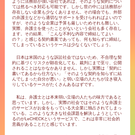
ように法務部が強い会社であれば、そのような契約につい
ては然るべき対応も可能です。しかし世の中には法務部が
存在しない企業も少なくありません。その場合でも、外部
の弁護士などから適切なサポートを受けられればよいので
すが、そのような企業は予算も厳しいためそれも難しい。
実際、弁護士を使ったことがないという会社も多く存在し
ます。その結果、「こんな不利な内容で締結してよい
の？」と感じる契約書案であっても、何も知らずに締結し
てしまっているというケースは少なくないでしょう。
日本は米国のような訴訟社会ではないため、不合理な契
約に基づくリスクが顕在化しても、裁判にまで至り、公開
されることはなかなかありません。しかし実際は「契約に
書いてあるから仕方ない」「そのような契約を知らずに結
んでしまった自分が悪い」と弱い立場の人たちが泣き寝入
りしているケースがたくさんあるはずです。
私は、弁護士とは本来弱い立場の人たちの味方であると
思っています。しかし、実際の社会ではそのような弁護士
のサービスがお金をもっている大企業に独占されてしまっ
ている。このような大きな社会課題を解決しようとしてい
るのがLeCHECKというサービスで、これは非常に社会的
意義があることだと感じています。