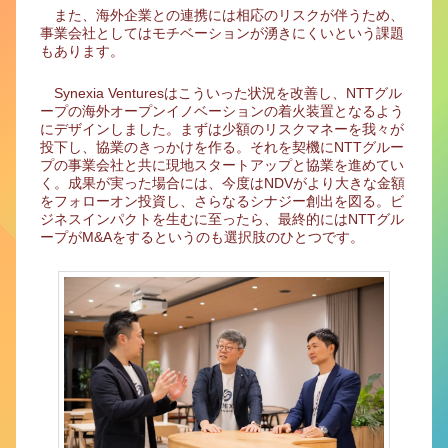
また、海外企業との連携には相応のリスクが伴うため、
事業会社としてはモチベーションが湧きにくいという課題
もあります。
Synexia Venturesはこういった状況を改善し、NTTグル
ープの海外オープンイノベーションの着火装置となるよう
にデザインしました。まずは少額のリスクマネーを我々が
投下し、協業のきっかけを作る。それを契機にNTTグルー
プの事業会社と共に現地スタートアップと協業を進めてい
く。成果が実った場合には、今度はNDVがより大きな金額
をフォローオン投資し、さらなるシナジー創出を図る。ビ
ジネスインパクトを生むに至ったら、最終的にはNTTグル
ープがM&Aをするというのも選択肢のひとつです。