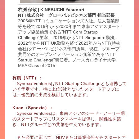
杵渕 保敬 | KINEBUCHI Yasunori
NTT株式会社 グローバルビジネス部門 担当部長
2006年NTTコミュニケーションズ入社。法人営業部
等を経て2016年から2020年まで東南アジアスタート
アップ協業施策である”NTT Com Startup
Challenge”主宰。2019年からNTT Singapore勤務,
2022年からNTT UK勤務を経て2023年からNTT(持株
会社)グローバルビジネス部門所属。現在、グループ
共同でのオープンイノベーション施策である”NTT
Startup Challenge”責任者。ノースカロライナ大学
MBA Class of 2015.
杵渕（NTT）：
Synexia VenturesはNTT Startup Challengeとも連携して
いく予定です。特に上位3社となったスタートアップに
は、優先的に出資を検討していきます。
Kuan（Synexia）：
Synexia Venturesは、東南アジアのシード・アーリー期
のスタートアップにリスクマネーを提供し、関係性を築
き、NTTグループとの共創を生んでいきます。
また必要に応じて、NDVまたは事業会社からスタートア