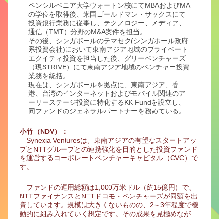
ペンシルベニア大学ウォートン校にてMBAおよびMA
の学位を取得後、米国ゴールドマン・サックスにて
投資銀行業務に従事し、テクノロジー、メディア、
通信（TMT）分野のM&A案件を担当。
その後、シンガポールのテマセク(シンガポール政府
系投資会社)において東南アジア地域のプライベート
エクイティ投資を担当した後、グリーベンチャーズ
（現STRIVE）にて東南アジア地域のベンチャー投資
業務を統括。
現在は、シンガポールを拠点に、東南アジア、香
港、台湾のインターネットおよびモバイル関連のア
ーリーステージ投資に特化するKK Fundを設立し、
同ファンドのジェネラルパートナーを務めている。
小竹（NDV）：
Synexia Venturesは、東南アジアの有望なスタートアッ
プとNTTグループとの連携強化を目的とした投資ファンド
を運営するコーポレートベンチャーキャピタル（CVC）で
す。
ファンドの運用総額は1,000万米ドル（約15億円）で、
NTTファイナンスとNTTドコモ・ベンチャーズが同額を出
資しています。規模は大きくないものの、2～3年程度で機
動的に組み入れていく想定です。その成果を見極めなが