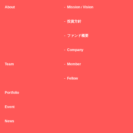
About
Mission
Vision
/
投資方針
ファンド概要
Company
Team
Member
Fellow
Portfolio
Event
News