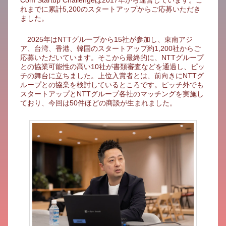
Com Startup Challengeは2017年から運営しています。こ
れまでに累計5,200のスタートアップからご応募いただき
ました。
2025年はNTTグループから15社が参加し、東南アジ
ア、台湾、香港、韓国のスタートアップ約1,200社からご
応募いただいています。そこから最終的に、NTTグループ
との協業可能性の高い10社が書類審査などを通過し、ピッ
チの舞台に立ちました。上位入賞者とは、前向きにNTTグ
ループとの協業を検討しているところです。ピッチ外でも
スタートアップとNTTグループ各社のマッチングを実施し
ており、今回は50件ほどの商談が生まれました。