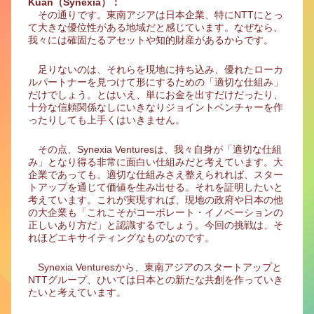
Kuan（Synexia）：
その通りです。東南アジアは日本企業、特にNTTにとっ
て大きな優位性がある地域だと感じています。なぜなら、
我々には確固たるアセットや知的財産があるからです。
足りないのは、それらを現地に持ち込み、優れたローカ
ルパートナーを見つけて形にするための「適切な仕組み」
だけでしょう。とはいえ、単にお金を出すだけだったり、
十分な信頼関係なしにいきなりジョイントベンチャーを作
ったりしても上手くはいきません。
その点、Synexia Venturesは、我々自身が「適切な仕組
み」となり得る非常に面白い仕組みだと考えています。大
企業であっても、適切な仕組みさえ整えられれば、スター
トアップを通じて価値を生み出せる。それを証明したいと
考えています。これが実現すれば、現地の政府や日本の他
の大企業も「これこそがコーポレート・イノベーションの
正しいあり方だ」と認識するでしょう。今回の挑戦は、そ
れほどエキサイティングなものなのです。
Synexia Venturesから、東南アジアのスタートアップと
NTTグループ、ひいては日本との新たな共創を作っていき
たいと考えています。