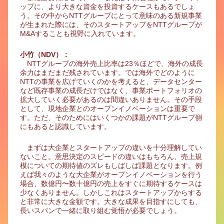
ップに、より大きな資金を投資するケースもあるでしょ
う。その中からNTTグループにとって意味のある新規事業
が生まれた際には、そのスタートアップをNTTグループが
M&Aすることも視野に入れています。
小竹（NDV）：
NTTグループの海外売上比率は23％ほどで、海外の成長
余力はまだまだ残されています。では海外でどのように
NTTの事業を広げていくのかを考えると、データセンター
など既存事業の成長だけではなく、事業ポートフォリオの
拡大していく必要があるのは間違いありません。その手段
として、現地企業とのオープンイノベーションは重要で
す。ただ、そのためにはいくつかの課題がNTTグループ側
にもあると認識しています。
まずは大企業とスタートアップの違いを十分理解してい
ないこと。意思決定のスピードの違いはもちろん、売上規
模についての期待値のズレもしばしば課題となります。例
えば我々のような大企業がオープンイノベーションを行う
場合、数億円〜数十億円の売上をすぐに期待するケースは
少なくありません。しかしこれはスタートアップからする
と非常に大きな金額です。大きな成果を目指すにしても、
長いスパンで一緒に取り組む覚悟が必要でしょう。