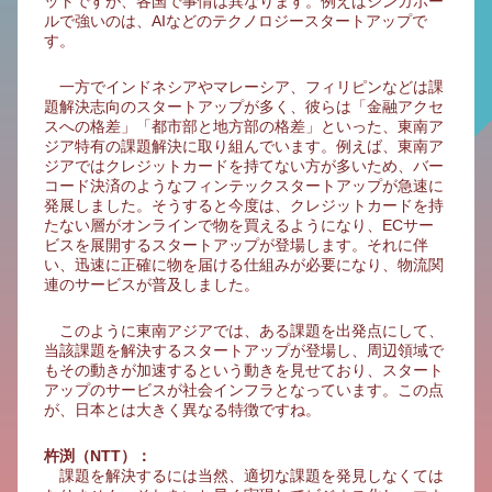
ットですが、各国で事情は異なります。例えばシンガポー
ルで強いのは、AIなどのテクノロジースタートアップで
す。
一方でインドネシアやマレーシア、フィリピンなどは課
題解決志向のスタートアップが多く、彼らは「金融アクセ
スへの格差」「都市部と地方部の格差」といった、東南ア
ジア特有の課題解決に取り組んでいます。例えば、東南ア
ジアではクレジットカードを持てない方が多いため、バー
コード決済のようなフィンテックスタートアップが急速に
発展しました。そうすると今度は、クレジットカードを持
たない層がオンラインで物を買えるようになり、ECサー
ビスを展開するスタートアップが登場します。それに伴
い、迅速に正確に物を届ける仕組みが必要になり、物流関
連のサービスが普及しました。
このように東南アジアでは、ある課題を出発点にして、
当該課題を解決するスタートアップが登場し、周辺領域で
もその動きが加速するという動きを見せており、スタート
アップのサービスが社会インフラとなっています。この点
が、日本とは大きく異なる特徴ですね。
杵渕（NTT）：
課題を解決するには当然、適切な課題を発見しなくては