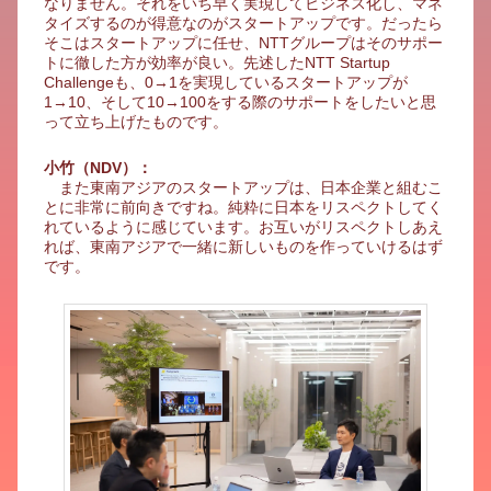
なりません。それをいち早く実現してビジネス化し、マネ
タイズするのが得意なのがスタートアップです。だったら
そこはスタートアップに任せ、NTTグループはそのサポー
トに徹した方が効率が良い。先述したNTT Startup
Challengeも、0→1を実現しているスタートアップが
1→10、そして10→100をする際のサポートをしたいと思
って立ち上げたものです。
小竹（NDV）：
また東南アジアのスタートアップは、日本企業と組むこ
とに非常に前向きですね。純粋に日本をリスペクトしてく
れているように感じています。お互いがリスペクトしあえ
れば、東南アジアで一緒に新しいものを作っていけるはず
です。