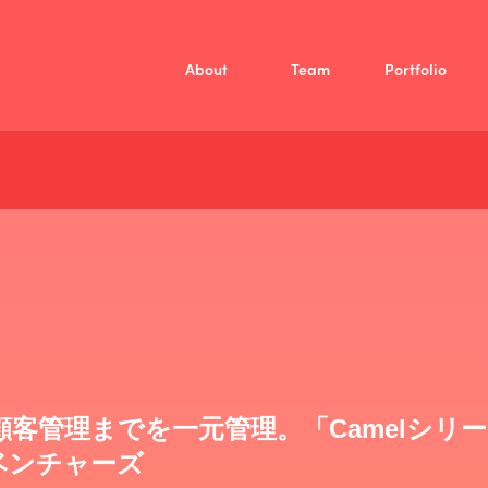
About
Team
Portfolio
Mission
Vision
Member
/
投資方針
Fellow
ファンド概要
Company
客管理までを一元管理。「Camelシリー
モ・ベンチャーズ