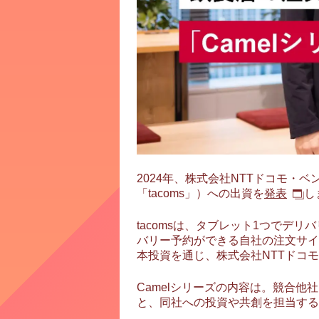
2024年、株式会社NTTドコモ・
「tacoms」）への出資を
発表
し
tacomsは、タブレット1つでデ
バリー予約ができる自社の注文サイ
本投資を通じ、株式会社NTTドコ
Camelシリーズの内容は。競合他
と、同社への投資や共創を担当する