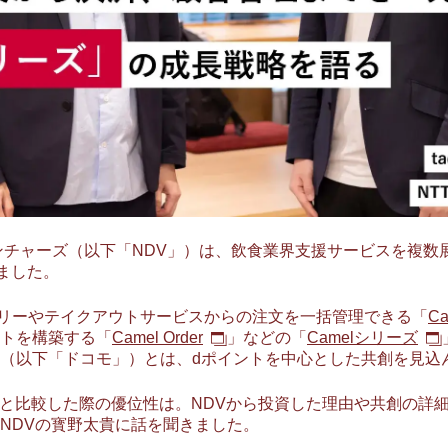
ベンチャーズ（以下「NDV」）は、飲食業界支援サービスを複数展
ました。
リバリーやテイクアウトサービスからの注文を一括管理できる「
Ca
トを構築する「
Camel Order
」などの「
Camelシリーズ
モ（以下「ドコモ」）とは、dポイントを中心とした共創を見込
社と比較した際の優位性は。NDVから投資した理由や共創の詳細は
NDVの寳野太貴に話を聞きました。