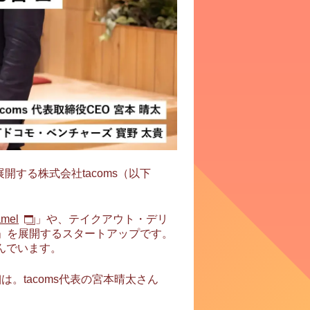
開する株式会社tacoms（以下
mel
」や、テイクアウト・デリ
」を展開するスタートアップです。
んでいます。
。tacoms代表の宮本晴太さん