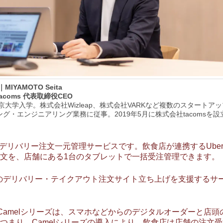
MIYAMOTO Seita
acoms 代表取締役CEO
東京大学入学。株式会社Wizleap、株式会社VARKなど複数のスタートア
グ・エンジニアリング業務に従事。2019年5月に株式会社tacomsを設
」はデリバリー注文一元管理サービスです。飲食店が連携するUber
文を、店舗にある1台のタブレットで一括受注管理できます。
のデリバリー・テイクアウト注文サイト立ち上げを支援するサービス
r」を含めCamelシリーズは、スマホなどからのデジタルオーダー
つまり、Camelシリーズの導入により、飲食店は店舗の注文