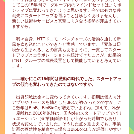
してこの15年間で、グループ内のマインドセットはよりポ
ジティブに変わってきたように思います。今では有力な共
創先にスタートアップを選ぶことは珍しくありませんし、
新しい技術やサービスと真摯に向き合う姿勢が芽生えてい
ますから。
我々自身、NTTドコモ・ベンチャーズの活動を通じて新
風を吹き込むことができたと実感しています。「変革は辺
境から生まれる」との言葉もあるように、一貫してスター
トアップとコラボレーションを続けてきたことが、結果的
にNTTグループの成長装置として機能していると考えてい
ます。
――確かにこの15年間は激動の時代でした。スタートアッ
プの傾向も変わってきたのではないですか。
出資領域は徐々に変わってきています。初期は個人向け
アプリやサービスを軸としたBtoCが多かったのですが、こ
こ数年はBtoB、BtoBtoCが増えていますね。加えて、私が
一度離れた2018年以降は、国内外のスタートアップでバリ
ュエーション（企業価値評価）が上がった時期でもあり、
状況も変化していました。そうした点を踏まえても、事業
計画の蓋然性を精査する場合はBtoBのほうが評価しやすい