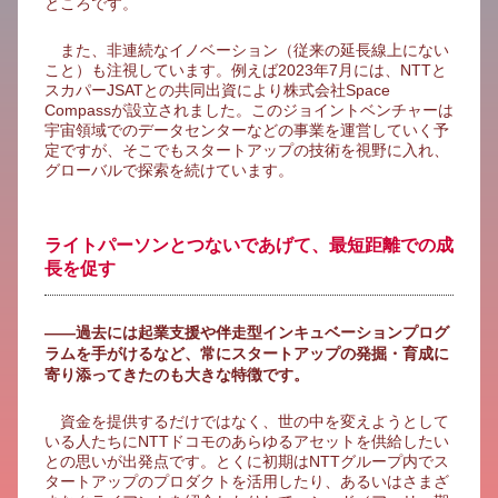
ところです。
また、非連続なイノベーション（従来の延長線上にない
こと）も注視しています。例えば2023年7月には、NTTと
スカパーJSATとの共同出資により株式会社Space
Compassが設立されました。このジョイントベンチャーは
宇宙領域でのデータセンターなどの事業を運営していく予
定ですが、そこでもスタートアップの技術を視野に入れ、
グローバルで探索を続けています。
ライトパーソンとつないであげて、最短距離での成
長を促す
――過去には起業支援や伴走型インキュベーションプログ
ラムを手がけるなど、常にスタートアップの発掘・育成に
寄り添ってきたのも大きな特徴です。
資金を提供するだけではなく、世の中を変えようとして
いる人たちにNTTドコモのあらゆるアセットを供給したい
との思いが出発点です。とくに初期はNTTグループ内でス
タートアップのプロダクトを活用したり、あるいはさまざ