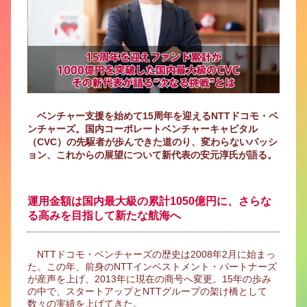
ベンチャー支援を始めて15周年を迎えるNTTドコモ・ベ
ンチャーズ。国内コーポレートベンチャーキャピタル
（CVC）の先駆者が歩んできた道のり、変わらないパッシ
ョン、これからの展望について新代表の安元淳氏が語る。
運用金額は国内最大級の累計1050億円に、さらな
る高みを目指して新たな航海へ
NTTドコモ・ベンチャーズの歴史は2008年2月に始まっ
た。この年、前身のNTTインベストメント・パートナーズ
が産声を上げ、2013年に現在の商号へ変更。15年の歩み
の中で、スタートアップとNTTグループの架け橋として
数々の実績を上げてきた。