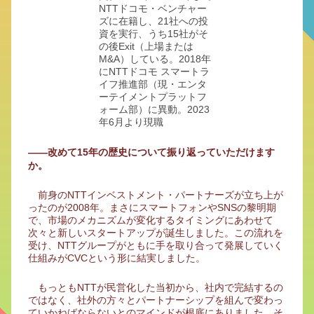
NTTドコモ・ベンチャー
ズに在籍し、21社への投
資を実行、うち15社がそ
の後Exit（上場または
M&A）している。2018年
にNTTドコモ スマートラ
イフ推進部（現・エンタ
ーテイメントプラットフ
ォーム部）に異動。2023
年6月より現職
――改めて15年の歴史について振り返っていただけます
か。
前身のNTTインベストメント・パートナーズが立ち上が
ったのが2008年。まさにスマートフォンやSNSの黎明期
で、市場のメカニズムが変化するタイミングにあわせて
次々と新しいスタートアップが誕生しました。この流れを
受け、NTTグループがともに手を取り合って発展していく
仕組みがCVCという形に結実しました。
もっともNTTが民営化した当初から、社内で完結するの
ではなく、社外の方々とパートナーシップを組んで変わっ
ていかねばならないとのマインドが根底にありました。そ