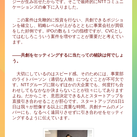
ジーが生み出せたからです。そこで最終的にNTTコミュニ
ケーションズの傘下に入りました。
この案件は先鞭的に投資を行ない、共創できるポジショ
ンを確立し、戦略レベルが上がるとともに事業会社が買収
をした好例です。IPOの数も１つの指標ですが、CVCとし
てはむしろこういう案件を増やすことが重要だと考えてい
ます。
――共創をセッティングするに当たっての秘訣は何でしょ
う。
大切にしているのはスピード感。そのためには、事業部
のライトパーソン（適切な人物）につなぐことが不可欠で
す。NTTグループに限らずほかの大企業でも、何度打ち合
わせしてもなかなか決まらないことが往々にしてあります
よね。だからこそ、意思決定できる人とスタートアップを
直接引き合わせることが肝心です。スタートアップの1日1
日は我々が想像する以上に貴重な時間。共創チームのメン
バーにも、なるべく遠回りさせずに引き合わせをセッティ
ングするように伝えています。