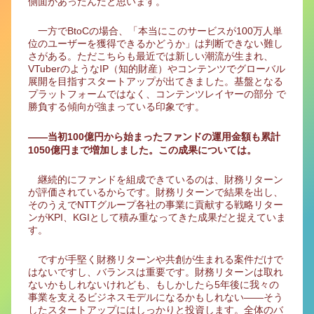
側面があったんだと思います。
一方でBtoCの場合、「本当にこのサービスが100万人単
位のユーザーを獲得できるかどうか」は判断できない難し
さがある。ただこちらも最近では新しい潮流が生まれ、
VTuberのようなIP（知的財産）やコンテンツでグローバル
展開を目指すスタートアップが出てきました。基盤となる
プラットフォームではなく、コンテンツレイヤーの部分 で
勝負する傾向が強まっている印象です。
――当初100億円から始まったファンドの運用金額も累計
1050億円まで増加しました。この成果については。
継続的にファンドを組成できているのは、財務リターン
が評価されているからです。財務リターンで結果を出し、
そのうえでNTTグループ各社の事業に貢献する戦略リター
ンがKPI、KGIとして積み重なってきた成果だと捉えていま
す。
ですが手堅く財務リターンや共創が生まれる案件だけで
はないですし、バランスは重要です。財務リターンは取れ
ないかもしれないけれども、もしかしたら5年後に我々の
事業を支えるビジネスモデルになるかもしれない――そう
したスタートアップにはしっかりと投資します。全体のバ