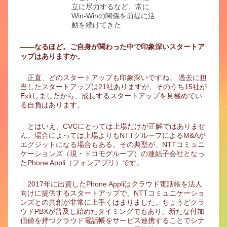
立に尽力するなど、常に
Win-Winの関係を前提に活
動を続けてきた
――なるほど。ご自身が関わった中で印象深いスタートア
ップはありますか。
正直、どのスタートアップも印象深いですね。 過去に担
当したスタートアップは21社ありますが、そのうち15社が
Exitしましたから、成長するスタートアップを見極めてい
る自負はあります。
とはいえ、CVCにとっては上場だけが正解ではありませ
ん。場合によっては上場よりもNTTグループによるM&Aが
エグジットになる場合もある。その典型が、NTTコミュニ
ケーションズ（現・ドコモグループ）の連結子会社となっ
たPhone Appli（フォンアプリ）です。
2017年に出資したPhone Appliはクラウド電話帳を法人
向けに提供するスタートアップで、NTTコミュニケーショ
ンズとの共創が非常に上手くはまりました。ちょうどクラ
ウドPBXが普及し始めたタイミングでもあり、新たな付加
価値を持つクラウド電話帳をサービス連携することでシナ