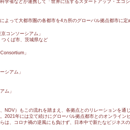
科学省などが連携して「世界に伍するスタートアップ・エコシ
によって大都市圏の各都市を4カ所のグローバル拠点都市に定
東京コンソーシアム」
、つくば市、茨城県など
m Consortium」
ーシアム」
アム」
、NDV）もこの流れを踏まえ、各拠点とのリレーションを通
。2021年には立て続けにグローバル拠点都市とのオンライン
らは、コロナ禍の逆風にも負けず、日本中で新たなビジネスの