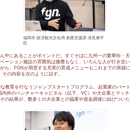
福岡市 経済観光文化局 創業支援課 清見康平
氏
ん中にあることがポイントだ。すぐそばに九州一の繁華街・天
ベーション施設の雰囲気は微塵もなく、いろんな人が行き交い
、FGNが用意する充実の育成メニューもこれまでの実績に寄与。Fuku
は、その内容を次のように話す。
的な教育を行なうジャンプスタートプログラム、起業家のパー
国内外のベンチャーキャピタル（以下、VC）や大企業とマッ
その結果が、数多くの大企業との協業や資金調達に結びついた