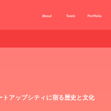
About
Team
Portfolio
Mission
Vision
Member
/
投資方針
Fellow
ファンド概要
Company
ートアップシティに宿る歴史と文化