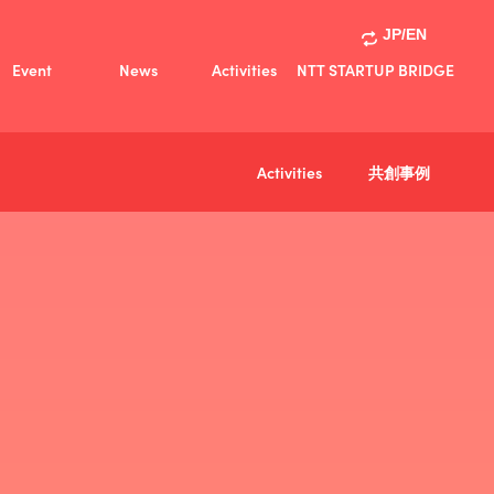
JP/EN
Event
News
Activities
NTT STARTUP BRIDGE
Activities
共創事例
共創事例
Activities