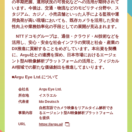
の早期把握、運用状況の可視化などへの活用が期待されて
います。今後は、交通・物流などのモビリティ分野や、ス
タジアム、カジノ、小売店舗といった人手による監視や運
用負荷が高い現場においても、既存カメラを活用した安全
性向上や業務効率化の手段としての展開が見込まれます。
NTTドコモグループは、通信・クラウド・AI技術などを
活用し、安心・安全な社会インフラの実現と社会・産業の
DX推進に貢献することをめざしています。本出資を契機
に、Argu社との連携を深め、日本市場におけるエージェ
ント型AI映像解析プラットフォームの活用と、フィジカル
AI領域での新たな価値創出を推進してまいります。
■Argu Eye Ltd.について
会社名
Argu Eye Ltd.
所在地
イスラエル
代表者
Ido Deutsch
自然言語でカメラ映像をリアルタイム解析でき
事業内容
るエージェント型AI映像解析プラットフォーム
を提供
URL
https://argu.ai/