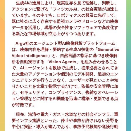
生成AIの進展により、現実世界を見て理解し、判断し、
アクションに繋げる「フィジカルAI」の社会実装が加速し
ています。その中でも、ロボティクスの普及に先行して、
既に社会に広く存在する監視カメラやドローンなどの映像
データを活用し、現場の安全性をソフトウェアで高度化す
る新たな市場領域が立ち上がりつつあります。
Argu社のエージェント型AI映像解析プラットフォーム
は、映像内容を理解・要約する生成AI技術の「Generative
Video Intelligence」と、自然言語の指示に基づき映像解
析を自動実行する「Vision Agents」を組み合わせること
で、AIエージェントを数秒で生成し、従来必要とされてき
た大量のアノテーションや個別のモデル開発、追加のエン
ジニアリングを行うことなく、ユーザーが見たいことや知
りたいことを文章で指示するだけで、監視や安全管理に加
え、セキュリティ、コンプライアンス、複雑なオペレーシ
ョン管理などに関するAI機能を迅速に構築・更新できる点
が特徴です。
現在、港湾や電力・ガス・水道などの社会インフラ、重
要インフラ施設といった、停止や事故が許されない分野を
中心に実証・導入が進んでおり、事故予兆検知や危険行動