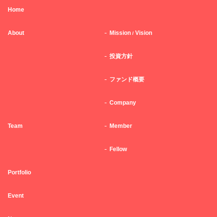
Home
About
Mission
Vision
/
投資方針
ファンド概要
Company
Team
Member
Fellow
Portfolio
Event