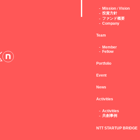
Mission
Vision
/
投資方針
ファンド概要
Company
Team
Member
Fellow
Portfolio
Event
News
Activities
Activities
共創事例
NTT STARTUP BRIDGE