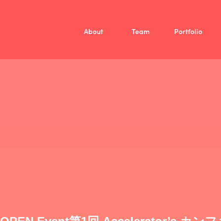
About
Team
Portfolio
Mission
Vision
Member
/
投資方針
Fellow
ファンド概要
Company