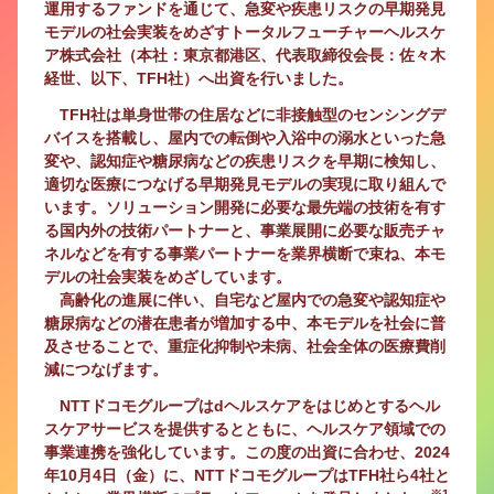
運用するファンドを通じて、急変や疾患リスクの早期発見
モデルの社会実装をめざすトータルフューチャーヘルスケ
ア株式会社（本社：東京都港区、代表取締役会長：佐々木
経世、以下、TFH社）へ出資を行いました。
TFH社は単身世帯の住居などに非接触型のセンシングデ
バイスを搭載し、屋内での転倒や入浴中の溺水といった急
変や、認知症や糖尿病などの疾患リスクを早期に検知し、
適切な医療につなげる早期発見モデルの実現に取り組んで
います。ソリューション開発に必要な最先端の技術を有す
る国内外の技術パートナーと、事業展開に必要な販売チャ
ネルなどを有する事業パートナーを業界横断で束ね、本モ
デルの社会実装をめざしています。
高齢化の進展に伴い、自宅など屋内での急変や認知症や
糖尿病などの潜在患者が増加する中、本モデルを社会に普
及させることで、重症化抑制や未病、社会全体の医療費削
減につなげます。
NTTドコモグループはdヘルスケアをはじめとするヘル
スケアサービスを提供するとともに、ヘルスケア領域での
事業連携を強化しています。この度の出資に合わせ、2024
年10月4日（金）に、NTTドコモグループはTFH社ら4社と
※1