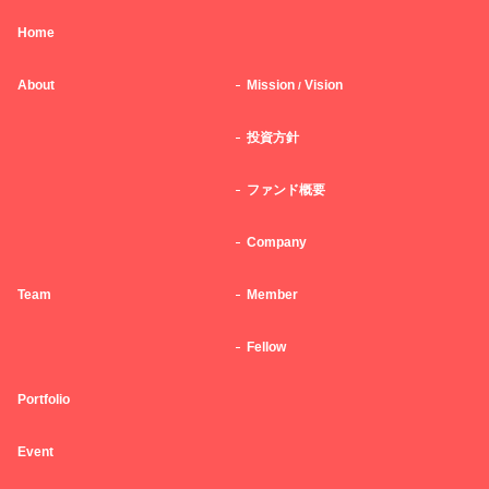
Home
About
Mission
Vision
/
投資方針
ファンド概要
Company
Team
Member
Fellow
Portfolio
Event