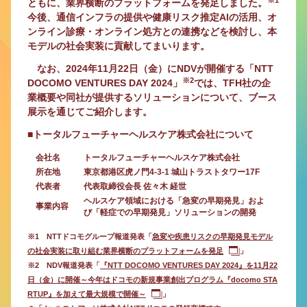
ともに、業界横断のプラットフォームを発足しました。
今後、通信インフラの提供や健康リスク推定AIの活用、オ
ンライン診療・オンライン処方との連携などを検討し、本
モデルの社会実装に貢献してまいります。
なお、2024年11月22日（金）にNDVが開催する「NTT
※2
DOCOMO VENTURES DAY 2024」
では、TFH社の企
業概要や同社が提供するソリューションについて、ブース
展示を通じてご紹介します。
■トータルフューチャーヘルスケア株式会社について
会社名
トータルフューチャーヘルスケア株式会社
所在地
東京都港区虎ノ門4-3-1 城山トラストタワー17F
代表者
代表取締役会長 佐々木 経世
ヘルスケア領域における「急変の早期発見」およ
事業内容
び「軽症での早期発見」ソリューションの開発
※1 NTTドコモグループ報道発表「
急変や疾患リスクの早期発見モデル
の社会実装に取り組む業界横断のプラットフォームを発足
」
※2 NDV報道発表「
『NTT DOCOMO VENTURES DAY 2024』を11月22
日（金）に開催～今年はドコモの新規事業創出プログラム『docomo STA
RTUP』を加えて最大規模で開催～
」