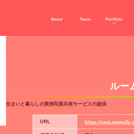
About
Team
Portfolio
Mission
Vision
Member
/
投資方針
Fellow
ファンド概要
Company
ルー
住まいと暮らしの実例写真共有サービスの提供
https://corp.roomclip.
URL