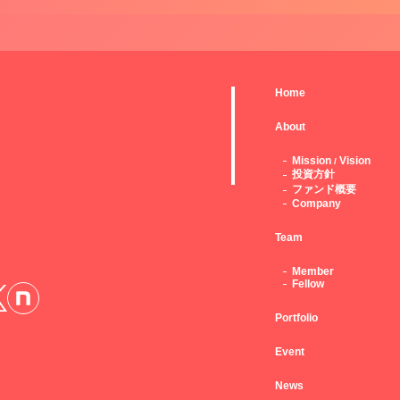
Home
About
Mission
Vision
/
投資方針
ファンド概要
Company
Team
Member
Fellow
Portfolio
Event
News