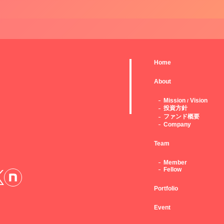
Home
About
Mission
Vision
/
投資方針
ファンド概要
Company
Team
Member
Fellow
Portfolio
Event