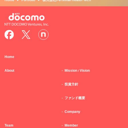
Home
Portfolio
株式会社Personal Health Tech
Home
About
Mission
Vision
/
投資方針
ファンド概要
Company
Team
Member