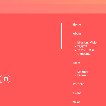
Home
About
Mission
Vision
/
投資方針
ファンド概要
Company
Team
Member
Fellow
Portfolio
Event
News