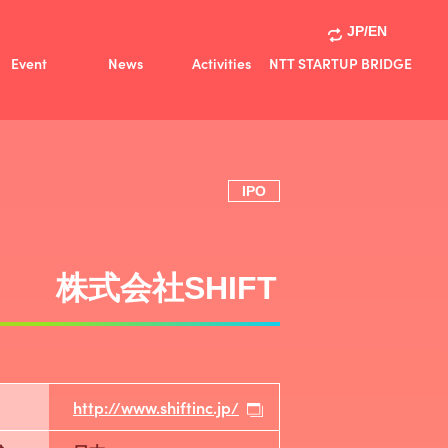
JP/EN
Event
News
Activities
NTT STARTUP BRIDGE
Activities
共創事例
IPO
株式会社SHIFT
http://www.shiftinc.jp/