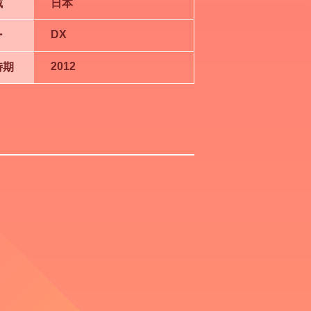
域
日本
DX
ー
2012
時期