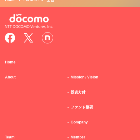
Home
Portfolio
空色
Home
About
Mission
Vision
/
投資方針
ファンド概要
Company
Team
Member