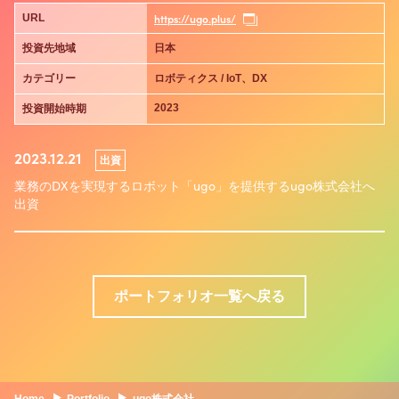
https://ugo.plus/
URL
投資先地域
日本
カテゴリー
ロボティクス / IoT、DX
2023
投資開始時期
2023.12.21
出資
業務のDXを実現するロボット「ugo」を提供するugo株式会社へ
出資
ポートフォリオ一覧へ戻る