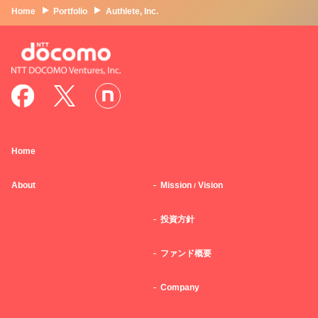
Home
Portfolio
Authlete, Inc.
Home
About
Mission
Vision
/
投資方針
ファンド概要
Company