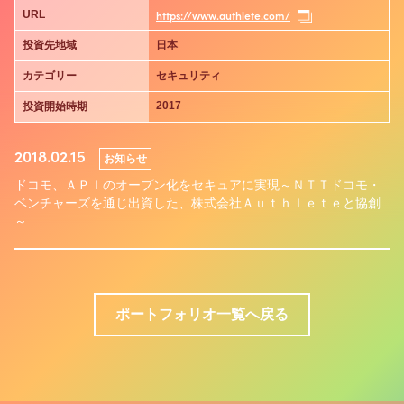
https://www.authlete.com/
URL
投資先地域
日本
カテゴリー
セキュリティ
2017
投資開始時期
2018.02.15
お知らせ
ドコモ、ＡＰＩのオープン化をセキュアに実現～ＮＴＴドコモ・
ベンチャーズを通じ出資した、株式会社Ａｕｔｈｌｅｔｅと協創
～
ポートフォリオ一覧へ戻る