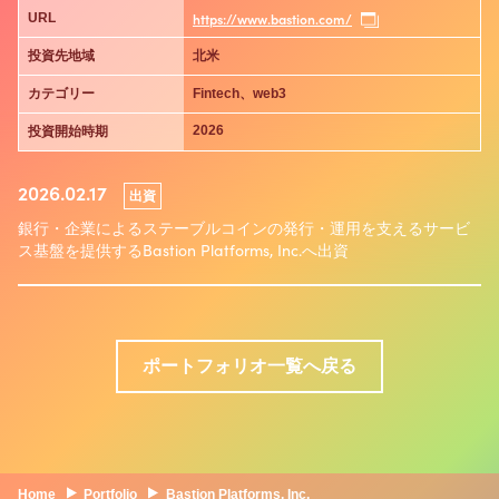
https://www.bastion.com/
URL
投資先地域
北米
カテゴリー
Fintech、web3
2026
投資開始時期
2026.02.17
出資
銀行・企業によるステーブルコインの発行・運用を支えるサービ
ス基盤を提供するBastion Platforms, Inc.へ出資
ポートフォリオ一覧へ戻る
Home
Portfolio
Bastion Platforms, Inc.