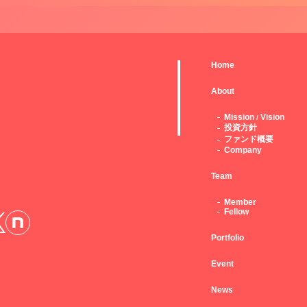
Home
About
Mission
Vision
/
投資方針
ファンド概要
Company
Team
Member
Fellow
Portfolio
Event
News