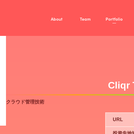
About
Team
Portfolio
Mission
Vision
Member
/
投資方針
Fellow
ファンド概要
Company
Cliqr
クラウド管理技術
URL
投資先地