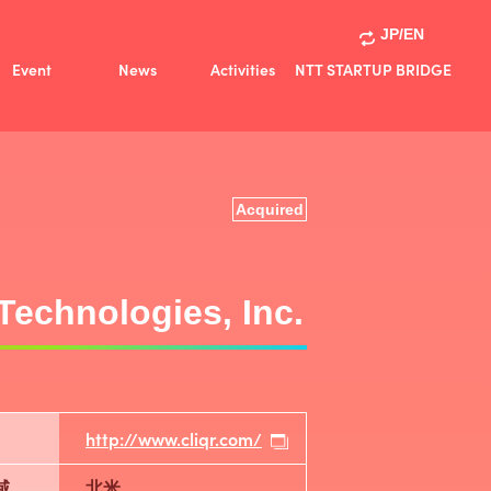
JP/EN
Event
News
Activities
NTT STARTUP BRIDGE
Activities
共創事例
Acquired
 Technologies, Inc.
http://www.cliqr.com/
域
北米