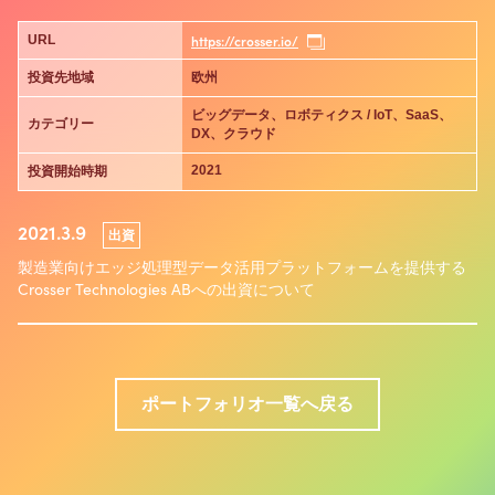
https://crosser.io/
URL
投資先地域
欧州
ビッグデータ、ロボティクス / IoT、SaaS、
カテゴリー
DX、クラウド
2021
投資開始時期
2021.3.9
出資
製造業向けエッジ処理型データ活用プラットフォームを提供する
Crosser Technologies ABへの出資について
ポートフォリオ一覧へ戻る