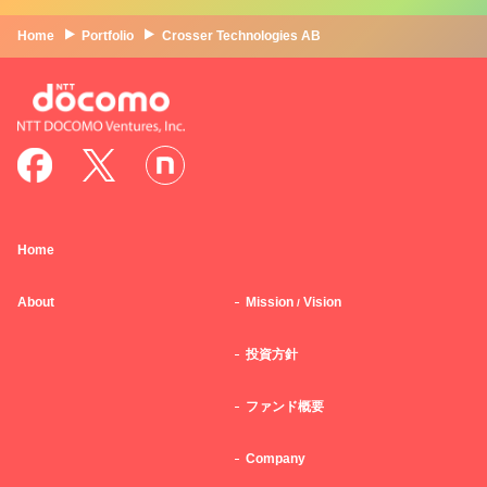
Home
Portfolio
Crosser Technologies AB
Home
About
Mission
Vision
/
投資方針
ファンド概要
Company