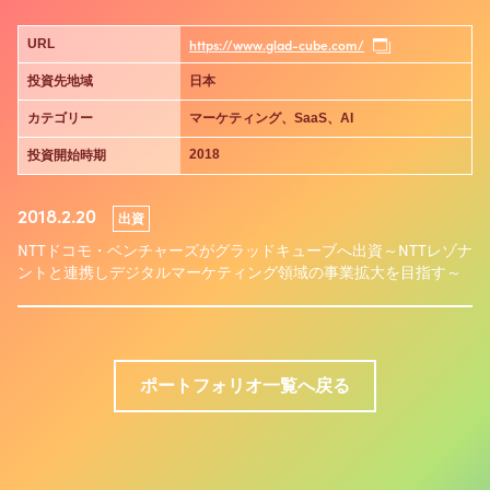
https://www.glad-cube.com/
URL
投資先地域
日本
カテゴリー
マーケティング、SaaS、AI
2018
投資開始時期
2018.2.20
出資
NTTドコモ・ベンチャーズがグラッドキューブへ出資～NTTレゾナ
ントと連携しデジタルマーケティング領域の事業拡大を目指す～
ポートフォリオ一覧へ戻る