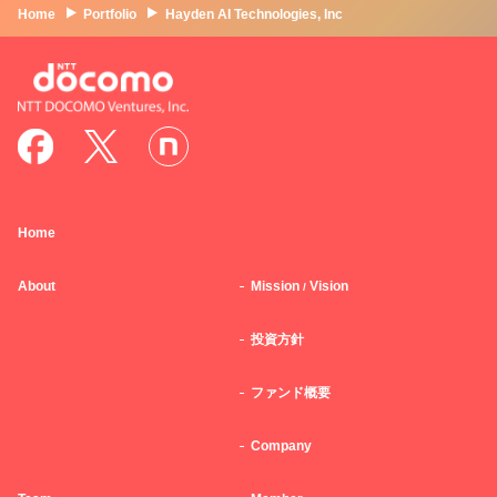
Home
Portfolio
Hayden AI Technologies, Inc
Home
About
Mission
Vision
/
投資方針
ファンド概要
Company