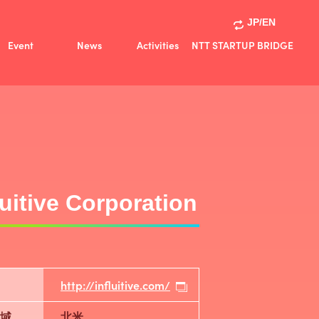
JP/EN
Event
News
Activities
NTT STARTUP BRIDGE
Activities
共創事例
luitive Corporation
http://influitive.com/
域
北米