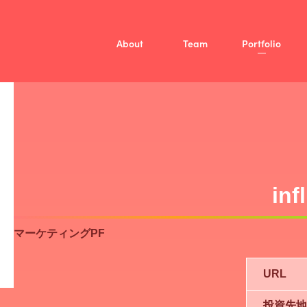
About
Team
Portfolio
Mission
Vision
Member
/
投資方針
Fellow
ファンド概要
Company
inf
マーケティングPF
URL
投資先地