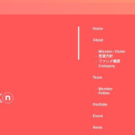
Home
About
Mission
Vision
/
投資方針
ファンド概要
Company
Team
Member
Fellow
Portfolio
Event
News