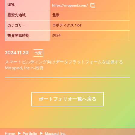
https://mapped.com/
URL
投資先地域
北米
カテゴリー
ロボティクス / IoT
2024
投資開始時期
2024.11.20
出資
スマートビルディング向けデータプラットフォームを提供する
Mapped, Inc.へ出資
ポートフォリオ一覧へ戻る
Home
Portfolio
Mapped, Inc.