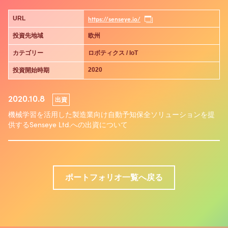
https://senseye.io/
URL
投資先地域
欧州
カテゴリー
ロボティクス / IoT
2020
投資開始時期
2020.10.8
出資
機械学習を活用した製造業向け自動予知保全ソリューションを提
供するSenseye Ltd.への出資について
ポートフォリオ一覧へ戻る