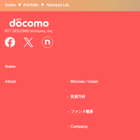
Home
Portfolio
Senseye Ltd.
Home
About
Mission
Vision
/
投資方針
ファンド概要
Company