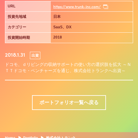
https://www.trunk-inc.com/
URL
投資先地域
日本
カテゴリー
SaaS、DX
2018
投資開始時期
2018.1.31
出資
ドコモ、ｄリビングの収納サポートの使い方の選択肢を拡大 ～Ｎ
ＴＴドコモ・ベンチャーズを通じ、株式会社トランクへ出資～
ポートフォリオ一覧へ戻る