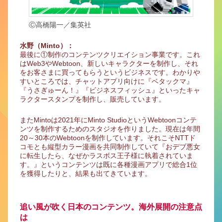
Ⓒ高橋陽一／集英社
水野（Minto）：
最後に①制作のコンテンツクリエイション事業です。これ
はWeb3やWebtoon、新しいキャラクターを制作し、それ
をお客さまに買ってもらうというビジネスです。わかりや
すいところでは、チャットアプリ向けに『ベタックマ』
『うさぎゅーん！』『ビジネスフィッシュ』といったキャ
ラクタースタンプを制作し、販売しています。
またMintoは2021年にMinto StudioというWebtoonコンテ
ンツを制作するためのスタジオを作りました。現在は年間
20～30本のWebtoonを制作しています。それこそNTTド
コモとも縦型カラー漫画を共同制作していて『おデブ悪女
に転生したら、なぜかラスボス王子様に執着されていま
す。』というコンテンツは既に各種漫画アプリで総合1位
を獲得したりと、結果も出てきています。
追い風が吹く日本のコンテンツ。海外展開の注意点
は