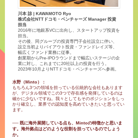
川本 諒 | KAWAMOTO Ryo
株式会社NTTドコモ・ベンチャーズ Manager 投資
担当
2016年に地銀系VCに出向し、スタートアップ投資を
担当。
その後、同グループの投資専門子会社設立に伴い、
設立当初よりバイアウト投資・ファンドレイズ等、
幅広くファンド業務に従事。
創業期からPre-IPOラウンドまで幅広いステージの企
業に対し、これまでに20社以上の投資を行う。
2023年10月よりNTTドコモ・ベンチャーズへ参画。
水野（Minto）：
もちろん3つの領域を担っている伝統的な会社もあります
が、デジタル領域でこの3つで存在感を発揮しているのは
確かに少ないですね。我々としてもそのポジションをしっ
かり確立し、業界での認知度を高めていきたいと思ってい
ます。
── 既に海外展開している点も、Mintoの特徴かと思いま
す。海外拠点はどのような役割を担っているのでしょう
か。