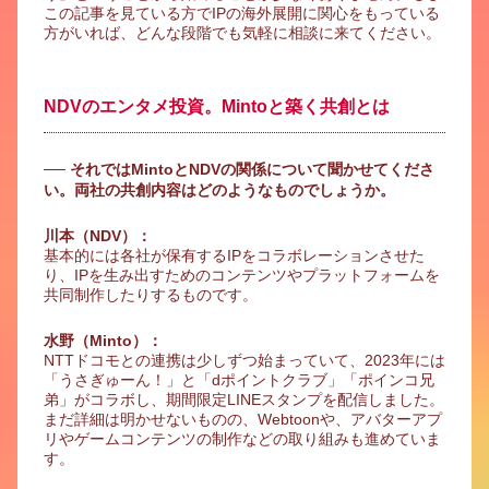
この記事を見ている方でIPの海外展開に関心をもっている
方がいれば、どんな段階でも気軽に相談に来てください。
NDVのエンタメ投資。Mintoと築く共創とは
── それではMintoとNDVの関係について聞かせてくださ
い。両社の共創内容はどのようなものでしょうか。
川本（NDV）：
基本的には各社が保有するIPをコラボレーションさせた
り、IPを生み出すためのコンテンツやプラットフォームを
共同制作したりするものです。
水野（Minto）：
NTTドコモとの連携は少しずつ始まっていて、2023年には
「うさぎゅーん！」と「dポイントクラブ」「ポインコ兄
弟」がコラボし、期間限定LINEスタンプを配信しました。
まだ詳細は明かせないものの、Webtoonや、アバターアプ
リやゲームコンテンツの制作などの取り組みも進めていま
す。