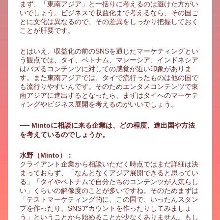
まず、「東南アジア」と一括りに考えるのは避けた方がい
いでしょう。ビジネスで収益化まで考えるなら、その国ご
とに文化は異なるので、その差異をしっかり把握しておく
ことが肝要です。
とはいえ、収益化の前のSNSを通じたマーケティングとい
う観点では、タイ、ベトナム、マレーシア、インドネシア
はバズるコンテンツに対しての感覚が近い印象がありま
す。また東南アジアでは、タイで流行ったものは他の国で
も流行りやすいんです。そのためエンタメコンテンツで東
南アジアに進出するとなったら、まずはタイへのマーケテ
ィングやビジネス展開を考えるのがいいでしょう。
── Mintoに相談に来る企業は、どの程度、進出国や方法
を考えているのでしょうか。
水野（Minto）：
クライアント企業から相談いただく時点ではまだ詳細は決
まっておらず、「なんとなくアジア展開できると思ってい
る」「タイやベトナムで自分たちのコンテンツが人気らし
い」くらいの解像度のことが多いですね。そのためまずは
「テストマーケティング的に、この国で、いったんスタン
プを作ったり、SNSアカウントを作ったりしてみましょ
う」ということから始めることが少なくありません。もし