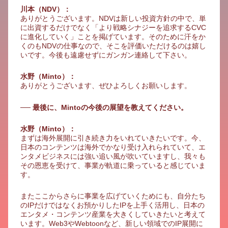
川本（NDV）：
ありがとうございます。NDVは新しい投資方針の中で、単
に出資するだけでなく「より戦略シナジーを追求するCVC
に進化していく」ことを掲げています。そのために汗をか
くのもNDVの仕事なので、そこを評価いただけるのは嬉し
いです。今後も遠慮せずにガンガン連絡して下さい。
水野（Minto）：
ありがとうございます、ぜひよろしくお願いします。
── 最後に、Mintoの今後の展望を教えてください。
水野（Minto）：
まずは海外展開に引き続き力をいれていきたいです。今、
日本のコンテンツは海外でかなり受け入れられていて、エ
ンタメビジネスには強い追い風が吹いていますし、我々も
その恩恵を受けて、事業が軌道に乗っていると感じていま
す。
またここからさらに事業を広げていくためにも、自分たち
のIPだけではなくお預かりしたIPを上手く活用し、日本の
エンタメ・コンテンツ産業を大きくしていきたいと考えて
います。Web3やWebtoonなど、新しい領域でのIP展開に