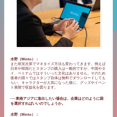
水野（Minto）：
また状況次第でマネタイズ方法も変わってきます。例えば
日本や韓国だとスタンプの購入は一般的ですが、中国やタ
イ、ベトナムではそういった文化はありません。そのため
後者の国々ではスタンプ自体は無料でダウンロードしても
らい、キャラクターが人気になった後に、グッズやイベン
ト展開で収益化を図ります。
──東南アジアに進出したい場合は、企業はどのように国
を選択すればいいのでしょうか。
水野（Minto）：