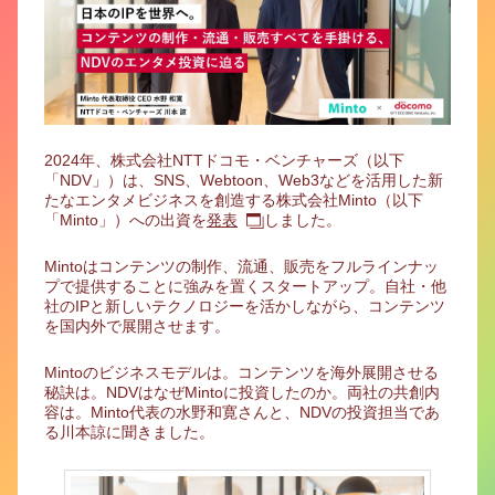
2024年、株式会社NTTドコモ・ベンチャーズ（以下
「NDV」）は、SNS、Webtoon、Web3などを活用した新
たなエンタメビジネスを創造する株式会社Minto（以下
「Minto」）への出資を
発表
しました。
Mintoはコンテンツの制作、流通、販売をフルラインナッ
プで提供することに強みを置くスタートアップ。自社・他
社のIPと新しいテクノロジーを活かしながら、コンテンツ
を国内外で展開させます。
Mintoのビジネスモデルは。コンテンツを海外展開させる
秘訣は。NDVはなぜMintoに投資したのか。両社の共創内
容は。Minto代表の水野和寛さんと、NDVの投資担当であ
る川本諒に聞きました。