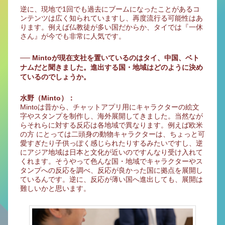
逆に、現地で1回でも過去にブームになったことがあるコ
ンテンツは広く知られていますし、再度流行る可能性はあ
ります。例えば仏教徒が多い国だからか、タイでは『一休
さん』が今でも非常に人気です。
── Mintoが現在支社を置いているのはタイ、中国、ベト
ナムだと聞きました。進出する国・地域はどのように決め
ているのでしょうか。
水野（Minto）：
Mintoは昔から、チャットアプリ用にキャラクターの絵文
字やスタンプを制作し、海外展開してきました。当然なが
らそれらに対する反応は各地域で異なります。例えば欧米
の方 にとっては二頭身の動物キャラクターは、ちょっと可
愛すぎたり子供っぽく感じられたりするみたいですし、逆
にアジア地域は日本と文化が近いのですんなり受け入れて
くれます。そうやって色んな国・地域でキャラクターやス
タンプへの反応を調べ、反応が良かった国に拠点を展開し
ているんです。逆に、反応が薄い国へ進出しても、展開は
難しいかと思います。