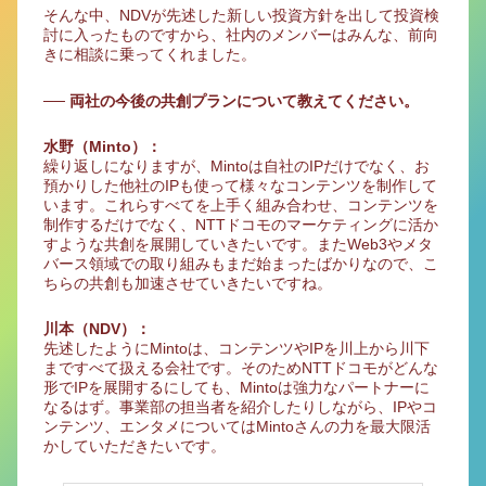
そんな中、NDVが先述した新しい投資方針を出して投資検
討に入ったものですから、社内のメンバーはみんな、前向
きに相談に乗ってくれました。
── 両社の今後の共創プランについて教えてください。
水野（Minto）：
繰り返しになりますが、Mintoは自社のIPだけでなく、お
預かりした他社のIPも使って様々なコンテンツを制作して
います。これらすべてを上手く組み合わせ、コンテンツを
制作するだけでなく、NTTドコモのマーケティングに活か
すような共創を展開していきたいです。またWeb3やメタ
バース領域での取り組みもまだ始まったばかりなので、こ
ちらの共創も加速させていきたいですね。
川本（NDV）：
先述したようにMintoは、コンテンツやIPを川上から川下
まですべて扱える会社です。そのためNTTドコモがどんな
形でIPを展開するにしても、Mintoは強力なパートナーに
なるはず。事業部の担当者を紹介したりしながら、IPやコ
ンテンツ、エンタメについてはMintoさんの力を最大限活
かしていただきたいです。