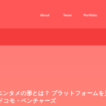
About
Team
Portfolio
Mission
Vision
Member
/
投資方針
Fellow
ファンド概要
Company
新しいエンタメの形とは？ プラットフォーム
 NTTドコモ・ベンチャーズ