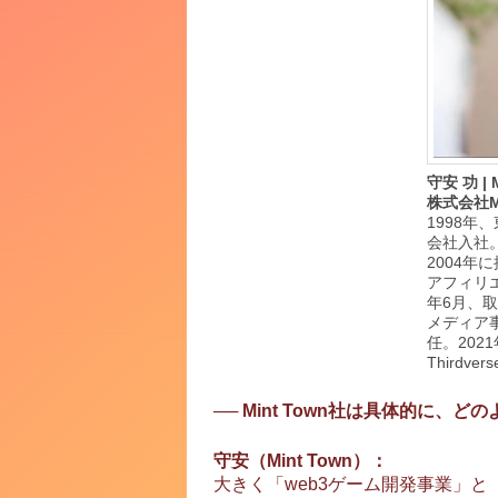
守安 功 | 
株式会社Mi
1998
会社入社
2004
アフィリエ
年6月、取
メディア事
任。202
Thirdv
── Mint Town社は具体的に
守安（Mint Town）：
大きく「web3ゲーム開発事業」と