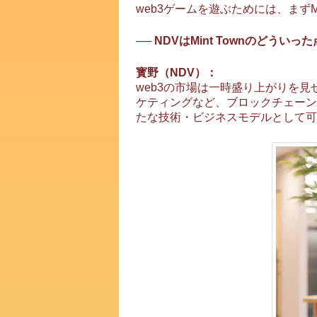
web3ゲームを遊ぶためには、まず
── NDVはMint Townのど
寳野（NDV）：
web3の市場は一時盛り上がりを
ケティングなど、ブロックチェーン
たな技術・ビジネスモデルとして可能