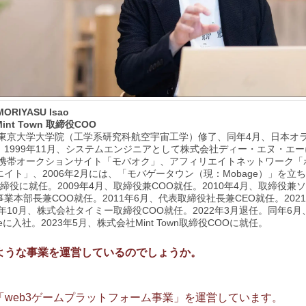
MORIYASU Isao
nt Town 取締役COO
年、東京大学大学院（工学系研究科航空宇宙工学）修了、同年4月、日本オ
。1999年11月、システムエンジニアとして株式会社ディー・エヌ・エ
年に携帯オークションサイト「モバオク」、アフィリエイトネットワーク「
イト」、2006年2月には、「モバゲータウン（現：Mobage）」を立
締役に就任。2009年4月、取締役兼COO就任。2010年4月、取締役兼
業本部長兼COO就任。2011年6月、代表取締役社長兼CEO就任。202
1年10月、株式会社タイミー取締役COO就任。2022年3月退任。同年6
erseに入社。2023年5月、株式会社Mint Town取締役COOに就任。
、どのような事業を運営しているのでしょうか。
「web3ゲームプラットフォーム事業」を運営しています。