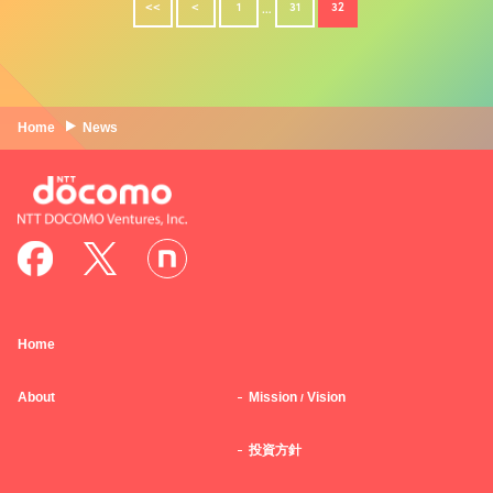
<<
<
1
31
32
…
Home
News
Home
About
Mission
Vision
/
投資方針