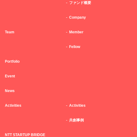
ファンド概要
Company
Team
Member
Fellow
Portfolio
Event
News
Activities
Activities
共創事例
NTT STARTUP BRIDGE