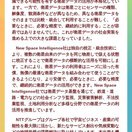
減できる可能性を有する衛星データの活用が本格化してい
ます。一方で、衛星データは衛星ごとにセンサーの種類、
解像度、観測条件などが異なるため、異なる衛星データを
そのままでは比較・統合して利用することが難しく、「必
要なときに、必要な精度で、継続的に利用する」ことが容
易ではありませんでした。これが衛星データの社会実装を
進める上での大きな課題となっていました。
New Space Intelligence社は独自の校正・統合技術に
より、複数の衛星由来のデータを同じ物差しで扱える状態
に校正することで衛星データの横断的な活用を可能にしま
す。これにより、衛星データの利用者はニーズに沿った有
償、無償の最適な衛星データを組み合わせて使うことがで
きるようになり、より安価で、必要なときに、必要な精度
で、継続的に衛星データの活用ができます。New Space
Intelligence社では衛星データ基盤を通じて、鉄道・道
路・電力などの社会インフラ監視、災害被害解析、不法投
棄監視、土地利用分析など多様な分野での衛星データの利
活用を推進しています。
NTTグループはグループ各社で宇宙ビジネス・産業の可
能性を最大限に活かし、新たなサービス創出や気候変動な