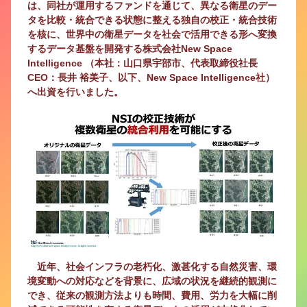
は、同社が運用するファンドを通じて、異なる衛星のデー
タを比較・統合できる状態に整える独自の校正・統合技術
を核に、世界中の衛星データを社会で活用できる形へ変換
するデータ基盤を開発する株式会社New Space
Intelligence （本社：山口県宇部市、代表取締役社長
CEO：長井 裕美子、以下、New Space Intelligence社）
へ出資を行いました。
近年、社会インフラの老朽化、激甚化する自然災害、環
境変動への対応などを背景に、広域の状況を継続的観測に
でき、従来の観測方法よりも時間、費用、労力を大幅に削