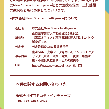
どの地球規模の課題解決に取り組んでいます。本出資を機
にNew Space Intelligence社との連携を深め、上記課題
の実現をともにめざしてまいります。
■株式会社New Space Intelligenceについて
会社名
株式会社New Space Intelligence
山口県宇部市大字西岐波329番地22
所在地
（東京オフィス）東京都港区芝大門1-2-14 H¹O
浜松町 814
代表者
代表取締役CEO 長井裕美子
衛星SAR・光学データを用いたインフラモニタ
事業内容
リング（鉄道・道路・電力）、災害・地盤変
動・不法投棄監視サービスの提供等
URL
https://www.newspaceint.com/ja
本件に関するお問い合わせ先
株式会社NTTドコモ・ベンチャーズ
TEL：03-3568-2427