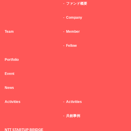
ファンド概要
Company
Team
Member
Fellow
Portfolio
Event
News
Activities
Activities
共創事例
NTT STARTUP BRIDGE