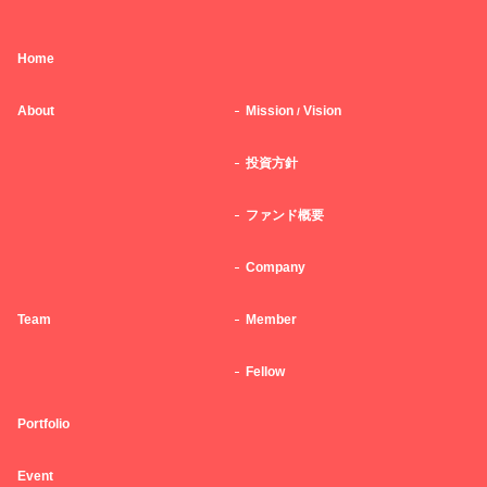
Home
About
Mission
Vision
/
投資方針
ファンド概要
Company
Team
Member
Fellow
Portfolio
Event