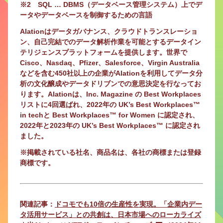
※2 SQL … DBMS（データベース管理システム）上でデ
ータやデータベースを制御するための言語
Alationはデータガバナンス、クラウドトランスレーショ
ン、自己完結でのデータ解析作業を可能とするデータイン
テリジェンスプラットフォームを提供します。世界で
Cisco、Nasdaq、Pfizer、Salesforce、Virgin Australia
などを含む450社以上の企業がAlationを利用してデータ分
析の文化醸成やデータドリブンでの意思決定を行なってお
ります。Alationは、Inc. Magazine の Best Workplaces
リストに4回選ばれ、2022年の UK’s Best Workplaces™
in techと Best Workplaces™ for Women に認定され、
2022年と2023年の UK’s Best Workplaces™ に認定され
ました。
※掲載されている社名、商品名は、各社の商標または登録
商標です。
関連記事：
ドコモでも10倍の生産性を実現。「企業内デー
タ活用サービス」との共創は、日本市場へのローカライズ