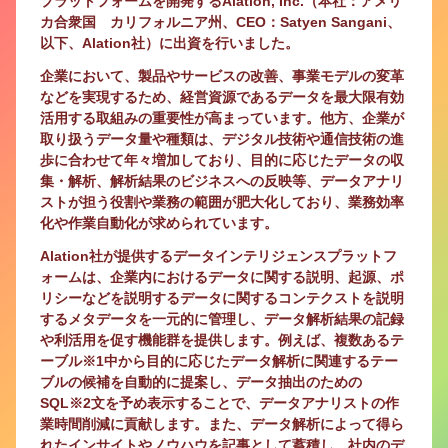
プラットフォームを開発するAlation, Inc.（本社：アメリ
カ合衆国 カリフォルニア州、CEO：Satyen Sangani、
以下、Alation社）に出資を行いました。
企業において、製品やサービスの改善、事業モデルの変革
などを実現するため、経営資源であるデータを最大限有効
活用する取組みの重要性が高まっています。他方、企業が
取り扱うデータ量や種類は、デジタル技術や通信技術の進
歩に合わせて年々増加しており、目的に応じたデータの収
集・解析、解析結果のビジネスへの反映等、データアナリ
ストが担う役割や業務の範囲が肥大化しており、業務効率
化や作業自動化が求められています。
Alation社が提供するデータインテリジェンスプラットフ
ォームは、企業内におけるデータに関する説明、起源、ポ
リシーなどを説明するデータに関するコンテクストを説明
するメタデータを一元的に管理し、データ解析結果の記録
や利活用を促す機能群を提供します。例えば、複数あるテ
ーブル※1中から目的に応じたデータ解析に関連するテー
ブルの候補を自動的に提案し、データ抽出のための
SQL※2文を予め表示することで、データアナリストの作
業時間削減に貢献します。また、データ解析によって得ら
れたインサイトやノウハウを記事として蓄積し、社内のデ