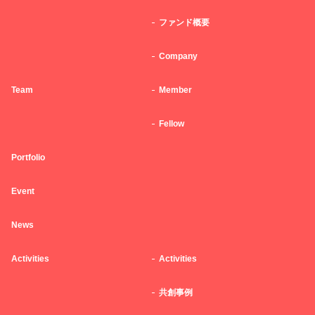
ファンド概要
Company
Team
Member
Fellow
Portfolio
Event
News
Activities
Activities
共創事例