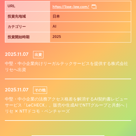
https://lisse-law.com/
URL
投資先地域
日本
AI
カテゴリー
2025
投資開始時期
2025.11.07
出資
中堅・中小企業向けリーガルテックサービスを提供する株式会社
リセへ出資
2025.11.07
その他
中堅・中小企業の法務アクセス格差を解消するAI契約書レビュー
サービス「LeCHECK」。販売や生成AIでNTTグループと共創へ｜
リセ ✕ NTTドコモ・ベンチャーズ