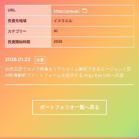
https://argu.ai/
URL
投資先地域
イスラエル
AI
カテゴリー
2026
投資開始時期
2026.01.23
出資
自然言語でカメラ映像をリアルタイム解析できるエージェント型
AI映像解析プラットフォームを提供する Argu Eye Ltd.へ出資
ポートフォリオ一覧へ戻る