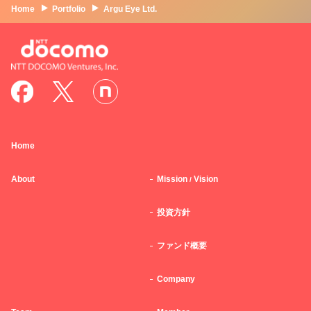
Home
Portfolio
Argu Eye Ltd.
Home
About
Mission
Vision
/
投資方針
ファンド概要
Company