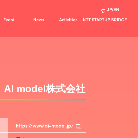
JP/EN
Event
News
Activities
NTT STARTUP BRIDGE
Activities
共創事例
AI model株式会社
https://www.ai-model.jp/