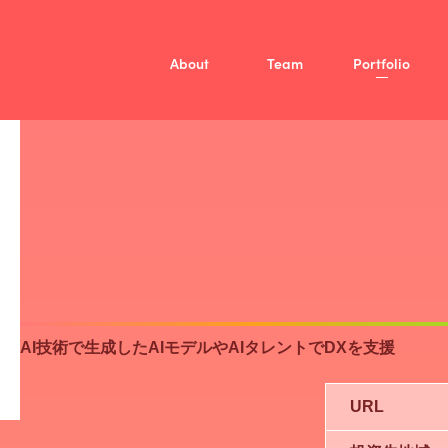
About
Team
Portfolio
Mission
Vision
Member
/
投資方針
Fellow
ファンド概要
Company
AI技術で生成したAIモデルやAIタレントでDXを支援
URL