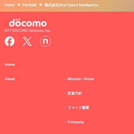
Home
Portfolio
株式会社New Space Intelligence
Home
About
Mission
Vision
/
投資方針
ファンド概要
Company