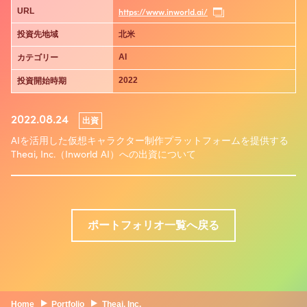
https://www.inworld.ai/
URL
投資先地域
北米
AI
カテゴリー
2022
投資開始時期
2022.08.24
出資
AIを活用した仮想キャラクター制作プラットフォームを提供する
Theai, Inc.（Inworld AI）への出資について
ポートフォリオ一覧へ戻る
Home
Portfolio
Theai, Inc.